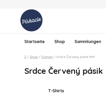
Zum Inhalt springen
Startseite
Shop
Sammlungen
Startseite
/
Shop
/
Damen
/
Srdce Červený pásik KIM
Srdce Červený pásik
T-Shirts