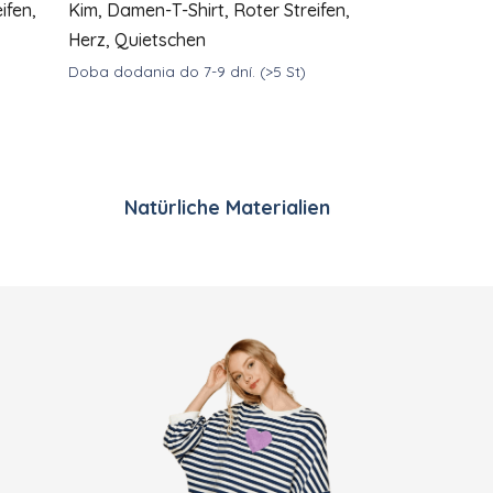
ifen,
Kim, Damen-T-Shirt, Roter Streifen,
Herz, Quietschen
Doba dodania do 7-9 dní.
(>5 St)
ste
DETAIL
DETAIL
€39
ab
Natürliche Materialien