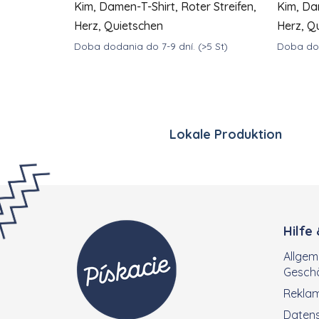
Kim, Damen-T-Shirt, Roter Streifen,
Kim, Dam
Herz, Quietschen
Herz, Q
Doba dodania do 7-9 dní.
(>5 St)
Doba dod
DETAIL
€39
€3
ab
ab
Lokale Produktion
Fußzeile
Hilfe
Allgem
Gesch
Rekla
Datens