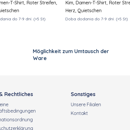
en-T-Shirt, Roter Streifen,
Kim, Damen-T-Shirt, Roter Stre
uietschen
Herz, Quietschen
ania do 7-9 dní.
(>5 St)
Doba dodania do 7-9 dní.
(>5 St)
Steuerelemente der Li
DETAIL
9
€39
ab
Möglichkeit zum Umtausch der
Ware
 & Rechtliches
Sonstiges
eine
Unsere Filialen
äftsbedingungen
Kontakt
mationsordnung
chutzerklärung