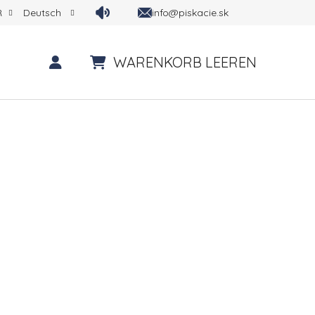
info@piskacie.sk
R
Deutsch
WARENKORB LEEREN
WARENKORB