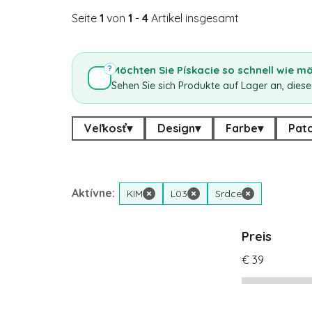
Seite
1
von
1
-
4
Artikel insgesamt
Möchten Sie Pískacie so schnell wie m
?
Sehen Sie sich Produkte auf Lager an, diese
Veľkosť
▾
Design
▾
Farbe
▾
Pat
Aktívne:
KIM
×
L03
×
Srdce
×
Preis
€
39