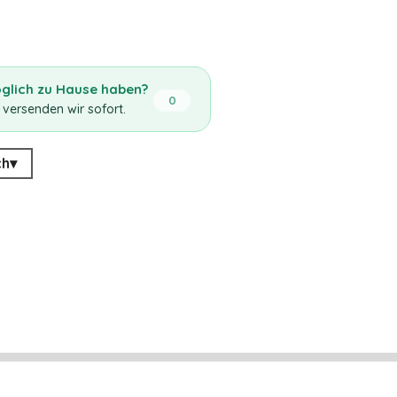
öglich zu Hause haben?
0
 versenden wir sofort.
ch
▾