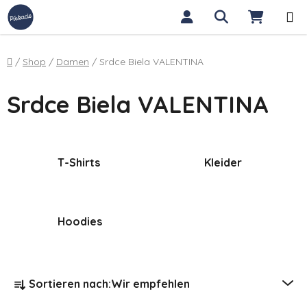
Zum Inhalt springen
Suchen
WARE
Startseite
/
Shop
/
Damen
/
Srdce Biela VALENTINA
Srdce Biela VALENTINA
T-Shirts
Kleider
Hoodies
Produktsortierung
Sortieren nach:
Wir empfehlen