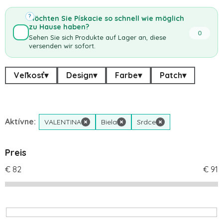
?
Möchten Sie Pískacie so schnell wie möglich
zu Hause haben?
0
Sehen Sie sich Produkte auf Lager an, diese
versenden wir sofort.
Veľkosť
▾
Design
▾
Farbe
▾
Patch
▾
Aktívne:
VALENTINA
×
Biela
×
Srdce
×
Preis
€
82
€
91