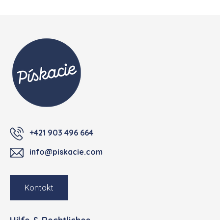
Fußzeile
+421 903 496 664
info@piskacie.com
Kontakt