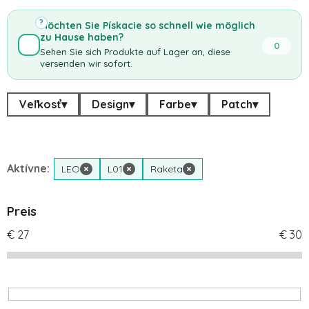
?
Möchten Sie Pískacie so schnell wie möglich
zu Hause haben?
0
Sehen Sie sich Produkte auf Lager an, diese
versenden wir sofort.
Veľkosť
▾
Design
▾
Farbe
▾
Patch
▾
Aktívne:
LEO
×
L01
×
Raketa
×
Preis
€
27
€
30