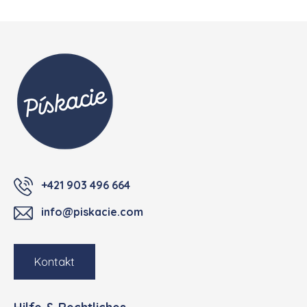
Fußzeile
+421 903 496 664
info@piskacie.com
Kontakt