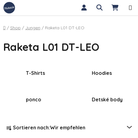
Zum Inhalt springen
Suchen
WARE
Startseite
/
Shop
/
Jungen
/
Raketa L01 DT-LEO
Raketa L01 DT-LEO
T-Shirts
Hoodies
ponco
Detské body
Produktsortierung
Sortieren nach:
Wir empfehlen