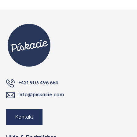
Fußzeile
+421 903 496 664
info@piskacie.com
Kontakt