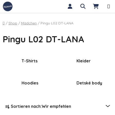
Zum Inhalt springen
Suchen
WARE
Startseite
/
Shop
/
Mädchen
/
Pingu L02 DT-LANA
Pingu L02 DT-LANA
T-Shirts
Kleider
Hoodies
Detské body
Produktsortierung
Sortieren nach:
Wir empfehlen