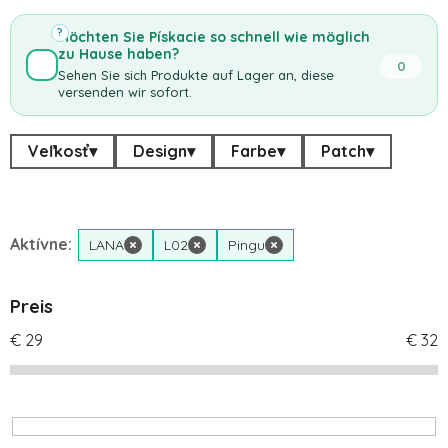
?
Möchten Sie Pískacie so schnell wie möglich
zu Hause haben?
0
Sehen Sie sich Produkte auf Lager an, diese
versenden wir sofort.
Veľkosť
▾
Design
▾
Farbe
▾
Patch
▾
Aktívne:
LANA
×
L02
×
Pingu
×
Preis
€
29
€
32