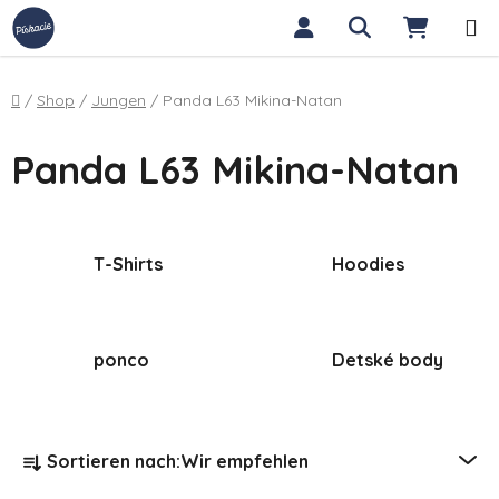
Zum Inhalt springen
Suchen
WARE
Startseite
/
Shop
/
Jungen
/
Panda L63 Mikina-Natan
Panda L63 Mikina-Natan
T-Shirts
Hoodies
ponco
Detské body
Produktsortierung
Sortieren nach:
Wir empfehlen