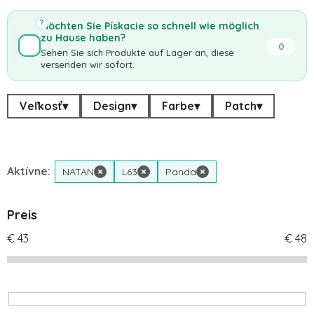
?
Möchten Sie Pískacie so schnell wie möglich
zu Hause haben?
0
Sehen Sie sich Produkte auf Lager an, diese
versenden wir sofort.
Veľkosť
▾
Design
▾
Farbe
▾
Patch
▾
Aktívne:
NATAN
×
L63
×
Panda
×
Preis
€
43
€
48