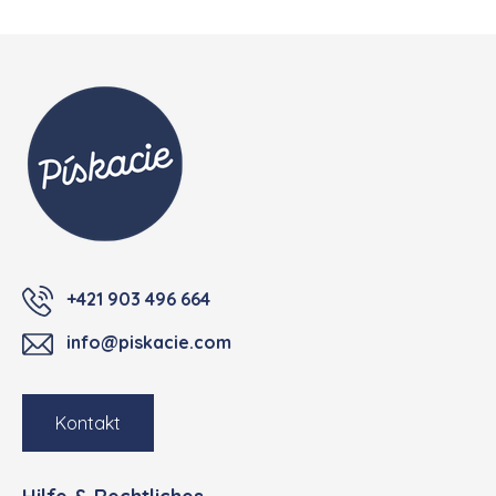
Fußzeile
+421 903 496 664
info@piskacie.com
Kontakt