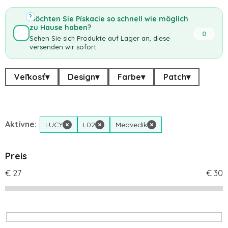
?
Möchten Sie Pískacie so schnell wie möglich
zu Hause haben?
0
Sehen Sie sich Produkte auf Lager an, diese
versenden wir sofort.
Veľkosť
▾
Design
▾
Farbe
▾
Patch
▾
Aktívne:
LUCY
×
L02
×
Medvedík
×
Preis
€
27
€
30