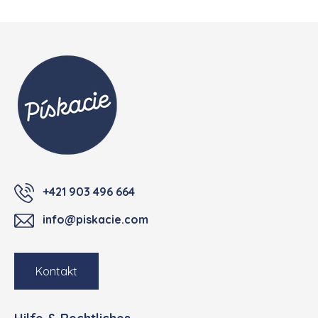
Fußzeile
+421 903 496 664
info@piskacie.com
Kontakt