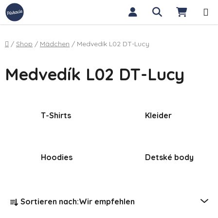
Zum Inhalt springen
Suchen
WARE
Startseite
/
Shop
/
Mädchen
/
Medvedík L02 DT-Lucy
Medvedík L02 DT-Lucy
T-Shirts
Kleider
Hoodies
Detské body
Produktsortierung
Sortieren nach:
Wir empfehlen