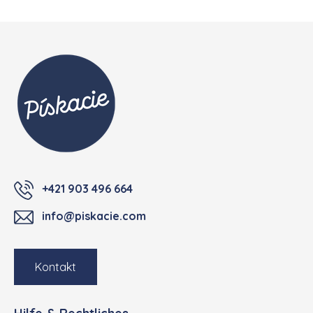
Fußzeile
+421 903 496 664
info@piskacie.com
Kontakt