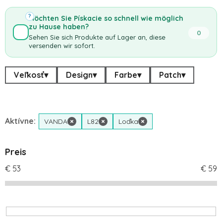
?
Möchten Sie Pískacie so schnell wie möglich
zu Hause haben?
0
Sehen Sie sich Produkte auf Lager an, diese
versenden wir sofort.
Veľkosť
▾
Design
▾
Farbe
▾
Patch
▾
Aktívne:
VANDA
×
L82
×
Loďka
×
Preis
€
53
€
59