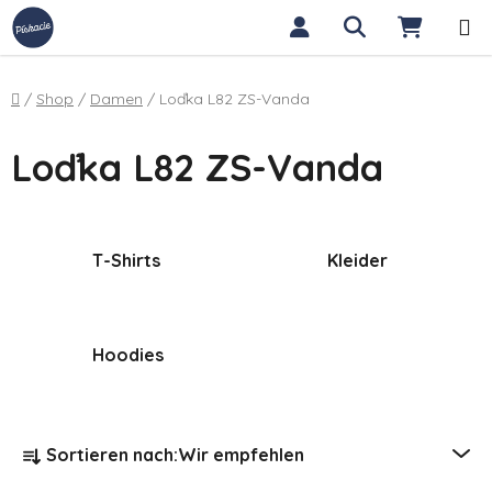
Zum Inhalt springen
Suchen
WARE
Startseite
/
Shop
/
Damen
/
Loďka L82 ZS-Vanda
Loďka L82 ZS-Vanda
T-Shirts
Kleider
Hoodies
Produktsortierung
Sortieren nach:
Wir empfehlen