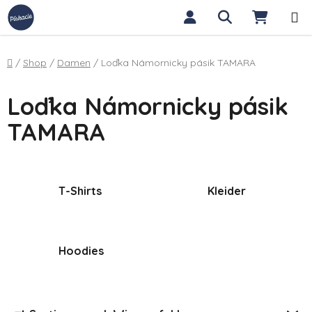
Zum Inhalt springen
Suchen
WARE
Startseite
/
Shop
/
Damen
/
Loďka Námornicky pásik TAMARA
Loďka Námornicky pásik
TAMARA
T-Shirts
Kleider
Hoodies
Produktsortierung