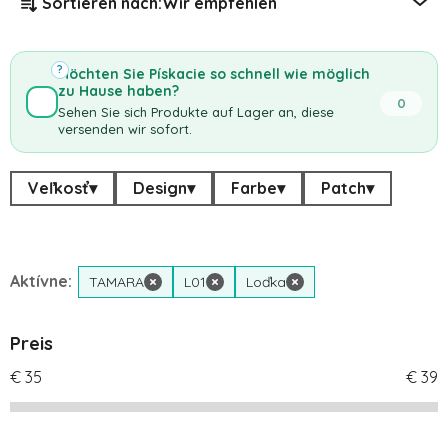
Sortieren nach:
Wir empfehlen
?
Möchten Sie Pískacie so schnell wie möglich
zu Hause haben?
0
Sehen Sie sich Produkte auf Lager an, diese
versenden wir sofort.
Veľkosť
▾
Design
▾
Farbe
▾
Patch
▾
Aktívne:
TAMARA
×
L01
×
Loďka
×
Preis
€
35
€
39