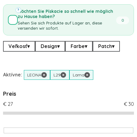
?
Möchten Sie Pískacie so schnell wie möglich
zu Hause haben?
0
Sehen Sie sich Produkte auf Lager an, diese
versenden wir sofort.
Veľkosť
▾
Design
▾
Farbe
▾
Patch
▾
Aktívne:
LEONA
×
L29
×
Lama
×
Preis
€
27
€
30