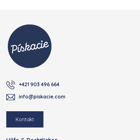
Fußzeile
+421 903 496 664
info@piskacie.com
Kontakt