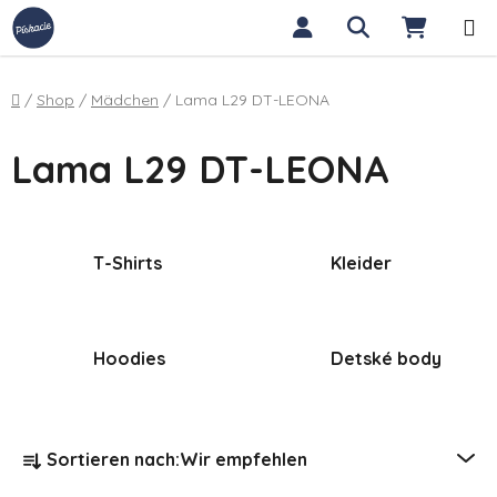
Zum Inhalt springen
Suchen
WARE
Startseite
/
Shop
/
Mädchen
/
Lama L29 DT-LEONA
Lama L29 DT-LEONA
T-Shirts
Kleider
Hoodies
Detské body
Produktsortierung
Sortieren nach:
Wir empfehlen