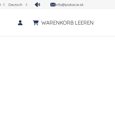
info@piskacie.sk
R
Deutsch
WARENKORB LEEREN
WARENKORB