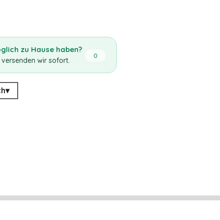
öglich zu Hause haben?
0
 versenden wir sofort.
ch
▾