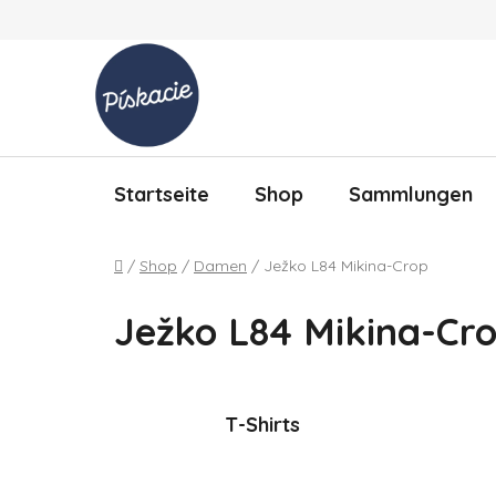
Zum Inhalt springen
Startseite
Shop
Sammlungen
Startseite
/
Shop
/
Damen
/
Ježko L84 Mikina-Crop
Ježko L84 Mikina-Cr
T-Shirts