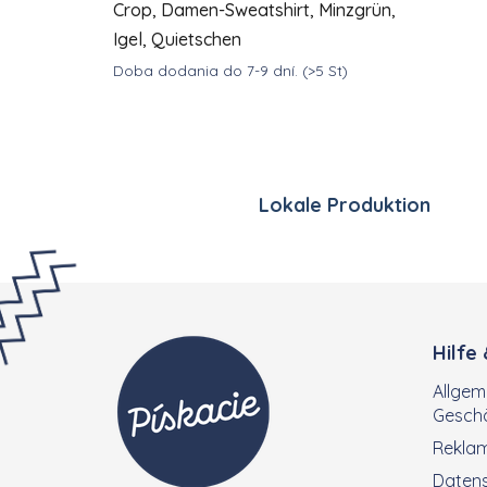
Crop, Damen-Sweatshirt, Minzgrün,
Igel, Quietschen
Doba dodania do 7-9 dní.
(>5 St)
DETAIL
€55
ab
Lokale Produktion
Fußzeile
Hilfe
Allgem
Gesch
Rekla
Datens