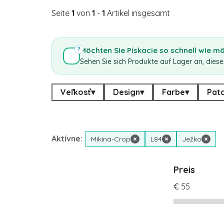
Seite
1
von
1
-
1
Artikel insgesamt
Möchten Sie Pískacie so schnell wie m
?
Sehen Sie sich Produkte auf Lager an, diese
Veľkosť
▾
Design
▾
Farbe
▾
Pat
Aktívne:
Mikina-Crop
×
L84
×
Ježko
×
Preis
€
55