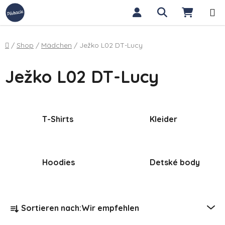
Zum Inhalt springen
Suchen
WARE
Startseite
/
Shop
/
Mädchen
/
Ježko L02 DT-Lucy
Ježko L02 DT-Lucy
T-Shirts
Kleider
Hoodies
Detské body
Produktsortierung
Sortieren nach:
Wir empfehlen