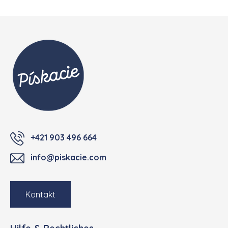
Fußzeile
+421 903 496 664
info@piskacie.com
Kontakt