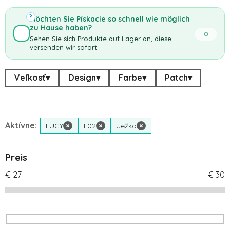
?
Möchten Sie Pískacie so schnell wie möglich
zu Hause haben?
0
Sehen Sie sich Produkte auf Lager an, diese
versenden wir sofort.
Veľkosť
▾
Design
▾
Farbe
▾
Patch
▾
Aktívne:
LUCY
×
L02
×
Ježko
×
Preis
€
27
€
30