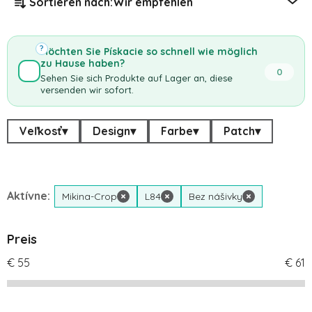
Sortieren nach:
Wir empfehlen
?
Möchten Sie Pískacie so schnell wie möglich
zu Hause haben?
0
Sehen Sie sich Produkte auf Lager an, diese
versenden wir sofort.
Veľkosť
▾
Design
▾
Farbe
▾
Patch
▾
Aktívne:
Mikina-Crop
×
L84
×
Bez nášivky
×
Preis
€
55
€
61