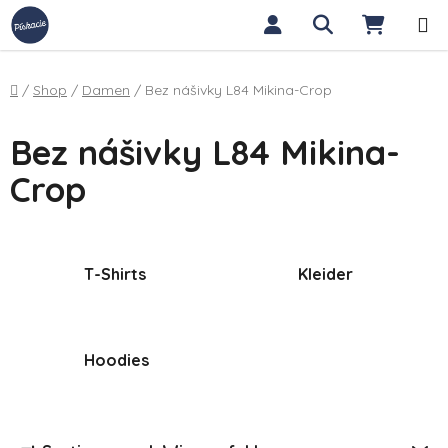
Zum Inhalt springen
Suchen
WARE
Startseite
/
Shop
/
Damen
/
Bez nášivky L84 Mikina-Crop
Bez nášivky L84 Mikina-
Crop
T-Shirts
Kleider
Hoodies
Produktsortierung