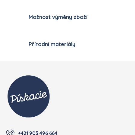
Možnost výměny zboží
Přírodní materiály
Zápatí
+421 903 496 664