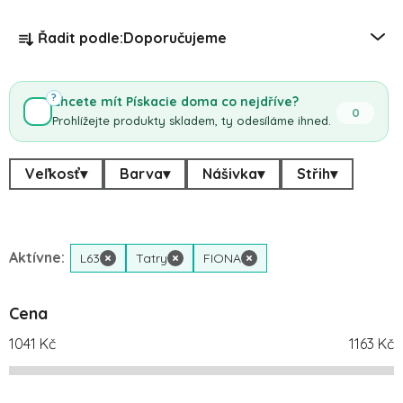
Řazení produktů
Řadit podle:
Doporučujeme
?
Chcete mít Pískacie doma co nejdříve?
0
Prohlížejte produkty skladem, ty odesíláme ihned.
Veľkosť
▾
Barva
▾
Nášivka
▾
Střih
▾
Aktívne:
L63
×
Tatry
×
FIONA
×
Cena
1041
Kč
1163
Kč