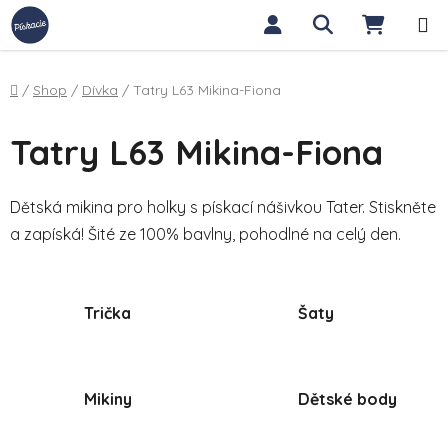
Přejít na obsah
Hledat
NÁKUP
Domů
/
Shop
/
Dívka
/
Tatry L63 Mikina-Fiona
Tatry L63 Mikina-Fiona
Dětská mikina pro holky s pískací nášivkou Tater. Stiskněte
a zapíská! Šité ze 100% bavlny, pohodlné na celý den.
Trička
Šaty
Mikiny
Dětské body