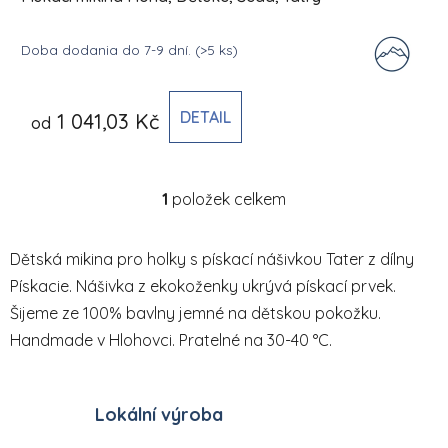
Doba dodania do 7-9 dní.
(>5 ks)
DETAIL
1 041,03 Kč
od
1
položek celkem
Ovládací prvky výpisu
Dětská mikina pro holky s pískací nášivkou Tater z dílny
Pískacie. Nášivka z ekokoženky ukrývá pískací prvek.
Šijeme ze 100% bavlny jemné na dětskou pokožku.
Handmade v Hlohovci. Pratelné na 30-40 °C.
Lokální výroba