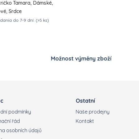
 tričko Tamara, Dámské,
vé, Srdce
ania do 7-9 dní.
(>5 ks)
Ovládací prvky výpisu
DETAIL
7,35 Kč
Možnost výměny zboží
c
Ostatní
dní podmínky
Naše prodejny
ační řád
Kontakt
a osobních údajů