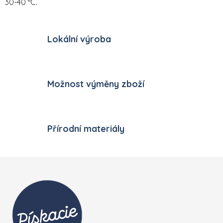
30-40 °C.
Lokální výroba
Možnost výměny zboží
Přírodní materiály
Zápatí