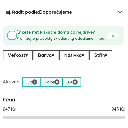
Řazení produktů
Řadit podle:
Doporučujeme
?
Chcete mít Pískacie doma co nejdříve?
0
Prohlížejte produkty skladem, ty odesíláme ihned.
Veľkosť
▾
Barva
▾
Nášivka
▾
Střih
▾
Aktívne:
L82
×
Srdce
×
ELA
×
Cena
847
Kč
945
Kč