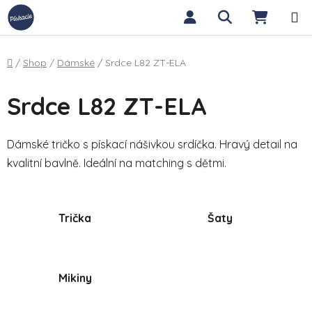
Přejít na obsah
Hledat
NÁKUP
Domů
/
Shop
/
Dámské
/
Srdce L82 ZT-ELA
Srdce L82 ZT-ELA
Dámské tričko s pískací nášivkou srdíčka. Hravý detail na
kvalitní bavlně. Ideální na matching s dětmi.
Trička
Šaty
Mikiny