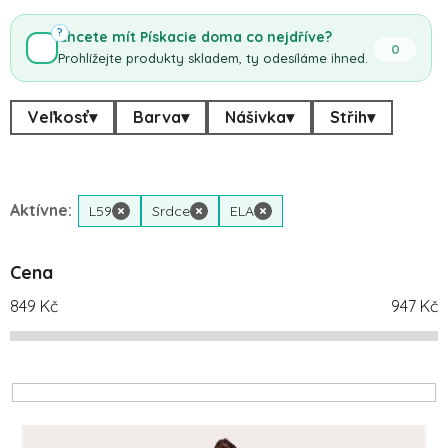
?
Chcete mít Pískacie doma co nejdříve?
0
Prohlížejte produkty skladem, ty odesíláme ihned.
Veľkosť
▾
Barva
▾
Nášivka
▾
Střih
▾
Aktívne:
L59
×
Srdce
×
ELA
×
Cena
849
Kč
947
Kč
Výpis produktů