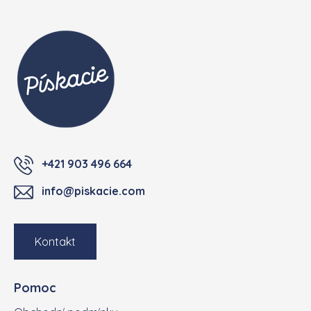
Zápatí
+421 903 496 664
info@piskacie.com
Kontakt
Pomoc