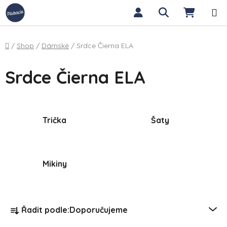
Přejít na obsah
Hledat
NÁKUP
Domů
/
Shop
/
Dámské
/
Srdce Čierna ELA
Srdce Čierna ELA
Trička
Šaty
Mikiny
Řazení produktů
Řadit podle:
Doporučujeme