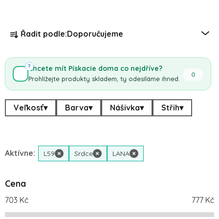
Řazení produktů
Řadit podle:
Doporučujeme
?
Chcete mít Pískacie doma co nejdříve?
0
Prohlížejte produkty skladem, ty odesíláme ihned.
Veľkosť
▾
Barva
▾
Nášivka
▾
Střih
▾
Aktívne:
L59
×
Srdce
×
LANA
×
Cena
703
Kč
777
Kč