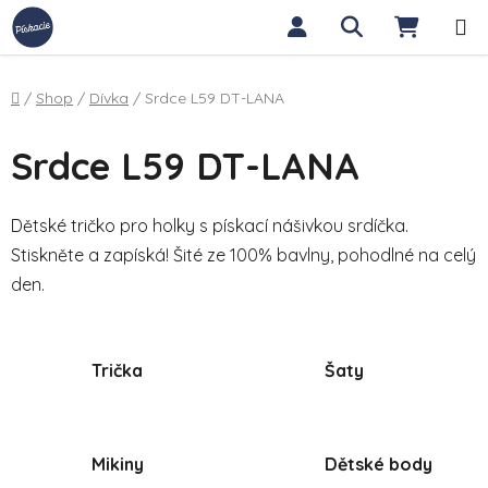
Přejít na obsah
Hledat
NÁKUP
Domů
/
Shop
/
Dívka
/
Srdce L59 DT-LANA
Srdce L59 DT-LANA
Dětské tričko pro holky s pískací nášivkou srdíčka.
Stiskněte a zapíská! Šité ze 100% bavlny, pohodlné na celý
den.
Trička
Šaty
Mikiny
Dětské body