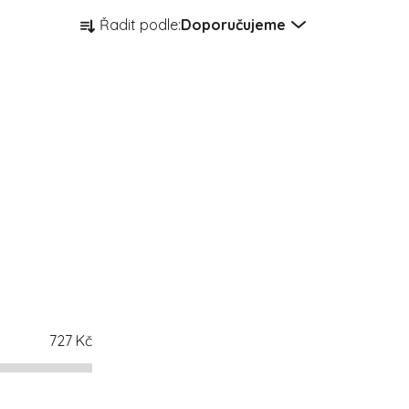
Řazení produktů
Řadit podle:
Doporučujeme
727
Kč