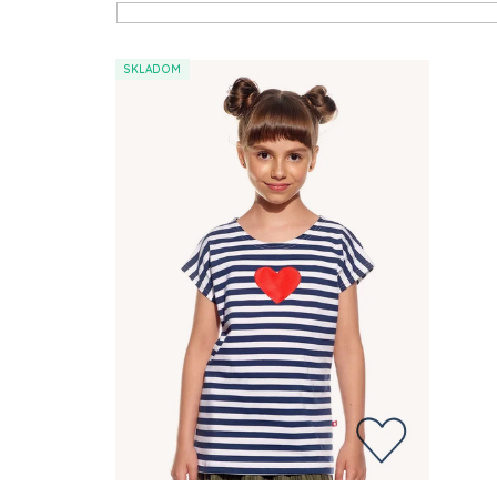
Výpis produktů
SKLADOM