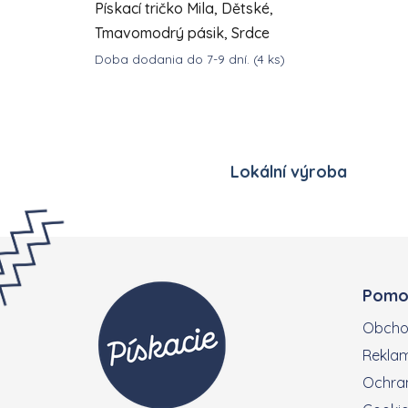
Pískací tričko Mila, Dětské,
Tmavomodrý pásik, Srdce
Doba dodania do 7-9 dní.
(4 ks)
DETAIL
653,67 Kč
od
Lokální výroba
Zápatí
Pomo
Obcho
Reklam
Ochran