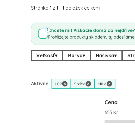
Stránka
1
z
1
-
1
položek celkem
Chcete mít Pískacie doma co nejdříve?
?
Prohlížejte produkty skladem, ty odesíláme
Veľkosť
▾
Barva
▾
Nášivka
▾
Stř
Aktívne:
L02
×
Srdce
×
MILA
×
Cena
653
Kč