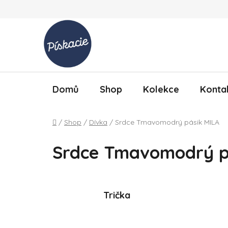
Přejít na obsah
Domů
Shop
Kolekce
Konta
Domů
/
Shop
/
Dívka
/
Srdce Tmavomodrý pásik MILA
Srdce Tmavomodrý p
Trička