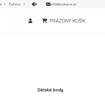
info@piskacie.sk
K
Čeština
PRÁZDNÝ KOŠÍK
NÁKUPNÍ KOŠÍK
Dětské body