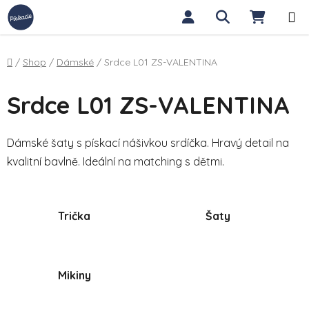
Přejít na obsah
Hledat
NÁKUP
Domů
/
Shop
/
Dámské
/
Srdce L01 ZS-VALENTINA
Srdce L01 ZS-VALENTINA
Dámské šaty s pískací nášivkou srdíčka. Hravý detail na
kvalitní bavlně. Ideální na matching s dětmi.
Trička
Šaty
Mikiny