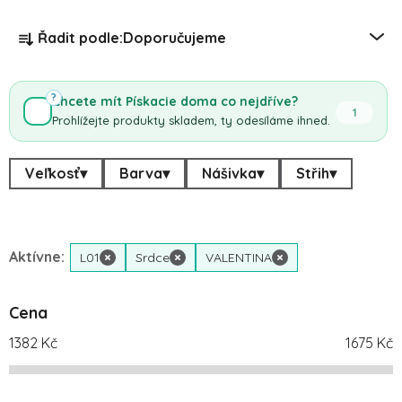
Řazení produktů
Řadit podle:
Doporučujeme
?
Chcete mít Pískacie doma co nejdříve?
1
Prohlížejte produkty skladem, ty odesíláme ihned.
Veľkosť
▾
Barva
▾
Nášivka
▾
Střih
▾
Aktívne:
L01
×
Srdce
×
VALENTINA
×
Cena
1382
Kč
1675
Kč