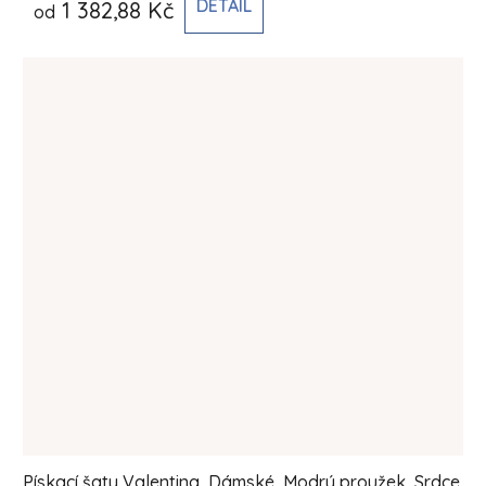
DETAIL
1 382,88 Kč
od
Pískací šaty Valentina, Dámské, Modrý proužek, Srdce