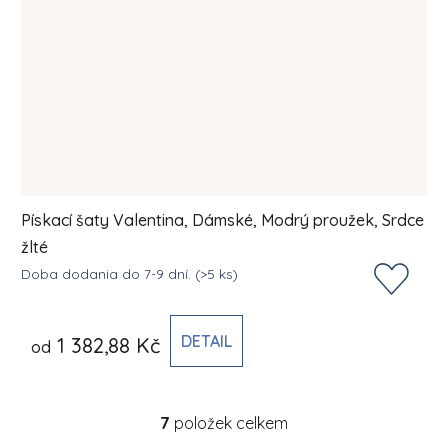
Pískací šaty Valentina, Dámské, Modrý proužek, Srdce
žlté
Doba dodania do 7-9 dní.
(>5 ks)
DETAIL
1 382,88 Kč
od
7
položek celkem
Ovládací prvky výpisu