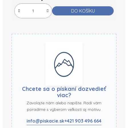
Měrná cena:
DO KOŠÍKU
Chcete sa o pískaní dozvedieť
viac?
Zavolajte nám alebo napíšte. Radi vám
poradíme s výberom veľkosti aj motívu.
info@piskacie.sk
+421 903 496 664