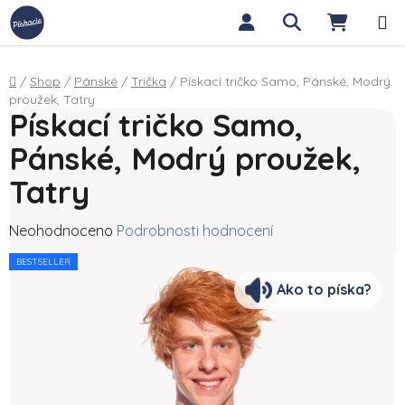
Přejít na obsah
Hledat
NÁKUP
Domů
/
Shop
/
Pánské
/
Trička
/
Pískací tričko Samo, Pánské, Modrý
proužek, Tatry
Pískací tričko Samo,
Pánské, Modrý proužek,
Tatry
Průměrné hodnocení produktu je 0,0 z 5 hvězdiček.
Neohodnoceno
Podrobnosti hodnocení
BESTSELLER
Ako to píska?