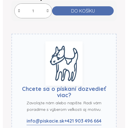
Měrná cena:
DO KOŠÍKU
Chcete sa o pískaní dozvedieť
viac?
Zavolajte nám alebo napíšte. Radi vám
poradíme s výberom veľkosti aj motívu.
info@piskacie.sk
+421 903 496 664