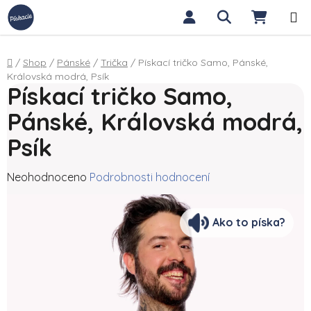
Přejít na obsah
Hledat
NÁKUP
Domů
/
Shop
/
Pánské
/
Trička
/
Pískací tričko Samo, Pánské,
Královská modrá, Psík
Pískací tričko Samo,
Pánské, Královská modrá,
Psík
Průměrné hodnocení produktu je 0,0 z 5 hvězdiček.
Neohodnoceno
Podrobnosti hodnocení
Ako to píska?