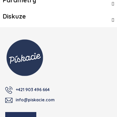
Diskuze
Zápatí
+421 903 496 664
info@piskacie.com