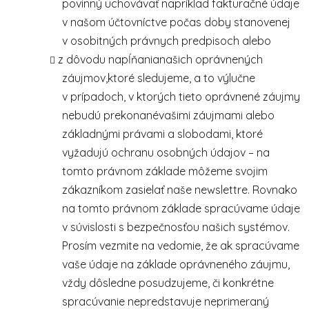
povinný uchovávať napríklad fakturačné údaje
v našom účtovníctve počas doby stanovenej
v osobitných právnych predpisoch alebo
z dôvodu napĺňanianašich oprávnených
záujmov,ktoré sledujeme, a to výlučne
v prípadoch, v ktorých tieto oprávnené záujmy
nebudú prekonanévašimi záujmami alebo
základnými právami a slobodami, ktoré
vyžadujú ochranu osobných údajov – na
tomto právnom základe môžeme svojim
zákazníkom zasielať naše newslettre. Rovnako
na tomto právnom základe spracúvame údaje
v súvislosti s bezpečnosťou našich systémov.
Prosím vezmite na vedomie, že ak spracúvame
vaše údaje na základe oprávneného záujmu,
vždy dôsledne posudzujeme, či konkrétne
spracúvanie nepredstavuje neprimeraný