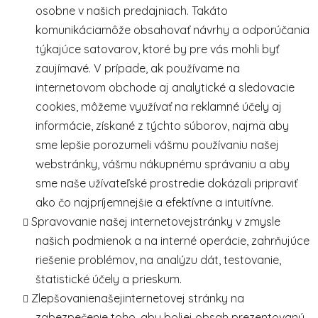
osobne v našich predajniach. Takáto
komunikáciamôže obsahovať návrhy a odporúčania
týkajúce satovarov, ktoré by pre vás mohli byť
zaujímavé. V prípade, ak používame na
internetovom obchode aj analytické a sledovacie
cookies, môžeme využívať na reklamné účely aj
informácie, získané z týchto súborov, najmä aby
sme lepšie porozumeli vášmu používaniu našej
webstránky, vášmu nákupnému správaniu a aby
sme naše užívateľské prostredie dokázali pripraviť
ako čo najpríjemnejšie a efektívne a intuitívne.
Spravovanie našej internetovejstránky v zmysle
našich podmienok a na interné operácie, zahrňujúce
riešenie problémov, na analýzu dát, testovanie,
štatistické účely a prieskum.
Zlepšovanienašejinternetovej stránky na
zabezpečenie toho, aby boljej obsah prezentovaný