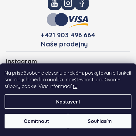
+421 903 496 664
Naše prodejny
Instagram
Na prispôsobenie obsahu a reklám, poskytovanie funkcií
sociálnych médií a analýzu návštevnosti používame
súbory cookie. Viac informácií
tu
.
Nastavení
Odmítnout
Souhlasím