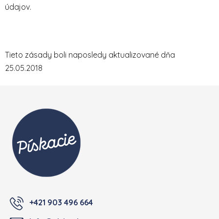
údajov.
Tieto zásady boli naposledy aktualizované dňa
25.05.2018
Zápatí
+421 903 496 664