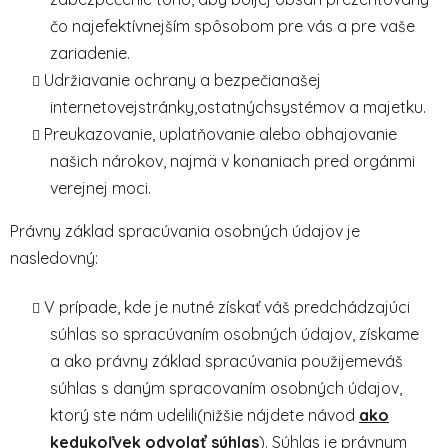
čo najefektívnejším spôsobom pre vás a pre vaše
zariadenie.
Udržiavanie ochrany a bezpečianašej
internetovejstránky,ostatnýchsystémov a majetku.
Preukazovanie, uplatňovanie alebo obhajovanie
našich nárokov, najmä v konaniach pred orgánmi
verejnej moci.
Právny základ spracúvania osobných údajov je
nasledovný:
V prípade, kde je nutné získať váš predchádzajúci
súhlas so spracúvaním osobných údajov, získame
a ako právny základ spracúvania použijemeváš
súhlas s daným spracovaním osobných údajov,
ktorý ste nám udelili(nižšie nájdete návod
ako
kedykoľvek odvolať súhlas
). Súhlas je právnym