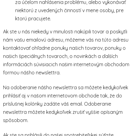
za účelom nahlásenia problému, alebo vykonávať
niektorú z uvedených činností v mene osoby, pre
ktorú pracujete.
Ak ste u nás niekedy v minulosti nakúpili tovar a poskytli
nám vašu emailovú adresu, môžeme vás na túto adresu
kontaktovať ohľadne ponuky našich tovarov, ponuky o
našich špeciálnych tovaroch, o novinkách a ďalších
informáciách súvisiacich našim internetovým obchodom
formou nášho newslettra.
Na odoberanie nášho newslettra sa môžete kedykoľvek
prihlásiť aj v našom internetovom obchode tak, že do
príslušnej kolónky zadáte váš email. Odoberanie
newslettra môžete kedykoľvek zrušiť vyššie opísaným
spôsobom.
Ak ste sa prihlásili do našej spotrebiteľskej súťaže,