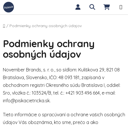
Přejít na obsah
Hledat
NÁKUP
Domů
/
Podmienky ochrany osobných údajov
Podmienky ochrany
osobných údajov
November Brands, s. r. o., so sídlom: Kulíškova 29, 821 08
Bratislava, Slovensko, IČO: 48 093 181, zapísaná v
obchodnom registri Okresného súdu Bratislava I, oddiel:
Sro, vložka č.: 103524/B, tel. č.: +421 903 496 664, e-mail:
info@piskacietricka.sk.
Tieto informácie o spracúvaní a ochrane vašich osobných
údajov Vás oboznámia, kto sme, prečo a ako