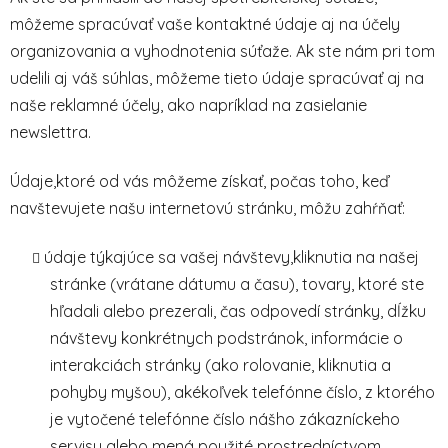
môžeme spracúvať vaše kontaktné údaje aj na účely
organizovania a vyhodnotenia súťaže. Ak ste nám pri tom
udelili aj váš súhlas, môžeme tieto údaje spracúvať aj na
naše reklamné účely, ako napríklad na zasielanie
newslettra.
Údaje,ktoré od vás môžeme získať, počas toho, keď
navštevujete našu internetovú stránku, môžu zahŕňať:
údaje týkajúce sa vašej návštevy,kliknutia na našej
stránke (vrátane dátumu a času), tovary, ktoré ste
hľadali alebo prezerali, čas odpovedí stránky, dĺžku
návštevy konkrétnych podstránok, informácie o
interakciách stránky (ako rolovanie, kliknutia a
pohyby myšou), akékoľvek telefónne číslo, z ktorého
je vytočené telefónne číslo nášho zákazníckeho
servisu alebo mená použité prostredníctvom