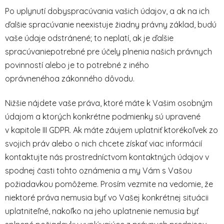
Po uplynutí dobyspracúvania vašich údajov, a ak na ich
ďalšie spracúvanie neexistuje žiadny právny základ, budú
vaše údaje odstránené; to neplatí, ak je ďalšie
spracúvaniepotrebné pre účely plnenia našich právnych
povinností alebo je to potrebné z iného
oprávnenéhoa zákonného dôvodu.
Nižšie nájdete vaše práva, ktoré máte k Vašim osobným
údajom a ktorých konkrétne podmienky sú upravené
v kapitole III GDPR. Ak máte záujem uplatniť ktorékoľvek zo
svojich práv alebo o nich chcete získať viac informácií
kontaktujte nás prostredníctvom kontaktných údajov v
spodnej časti tohto oznámenia a my Vám s Vašou
požiadavkou pomôžeme. Prosím vezmite na vedomie, že
niektoré práva nemusia byť vo Vašej konkrétnej situácii
uplatniteľné, nakoľko na jeho uplatnenie nemusia byť