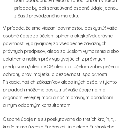
boli nadobudnuté treťou stranou, pričom v takom
prípade by boli spracúvané osobné údaje jednou
z častí prevádzaného majetku.
V prípade, že sme viazaní povinnosťou poskytnúť vaše
osobné údaje za účelom splnenia akejkoľvek právnej
povinnosti vyplývajúcej zo všeobecne záväzných
právnych predpisov, alebo za účelom vymoženia alebo
uplatnenia našich práv vyplývajúcich z právnych
predpisov a/alebo VOP, alebo za účelom zabezpečenia
ochrany práv, majetku a bezpečnosti spoločnosti
Pískacie, našich zákazníkov alebo iných osôb; v týchto
prípadoch môžeme poskytnúť vaše údaje najmä
orgánom verejnej moci a našim právnym poradcom
a iným odborným konzultantom.
Osobné údaje nie sú poskytované do tretích krajín, t.j.
krajín mimo územia Európskej únie alebo Európskeho