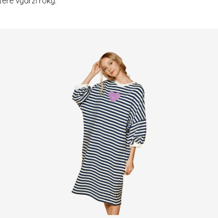
eré vydrží roky.