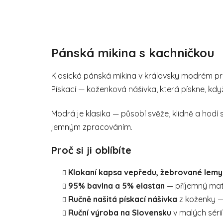
Pánská mikina s kachničkou
Klasická pánská mikina v královsky modrém pro
Pískací — koženková nášivka, která pískne, kdy
Modrá je klasika — působí svěže, klidně a hodí 
jemným zpracováním.
Proč si ji oblíbíte
Klokaní kapsa vepředu, žebrované lemy
95% bavlna a 5% elastan
— příjemný mat
Ručně našitá pískací nášivka
z koženky — 
Ruční výroba na Slovensku
v malých séri