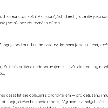
i pod rozepnutou košili. V chladnějších dnech ji oceníte jako
nský šatník bez zbytečného důrazu.
Funguje pod bundu i samostatně, kombinuje se s riflemi, kraťas
by. Sušení v sušičce nedoporučujeme — kvůli elastanu by mohl
bu.
řes deset let šije oblečení s charakterem — pro děti, ženy i 
tail spojující všechny naše modely. Vyrábíme v malých sériích