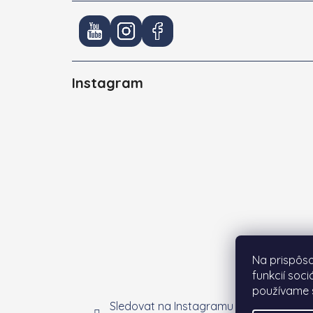
Instagram
Na prispôs
funkcií soc
používame s
Sledovat na Instagramu