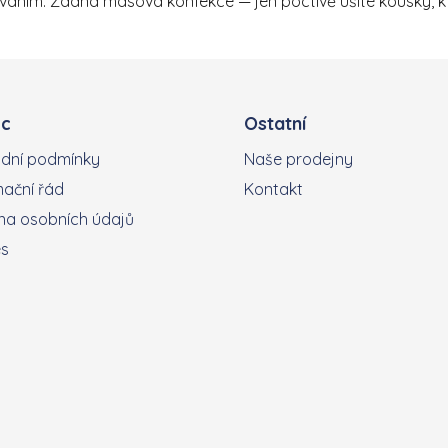
váním. Žádná masová konfekce — jen poctivě ušité kousky, kt
c
Ostatní
dní podmínky
Naše prodejny
ační řád
Kontakt
a osobních údajů
es