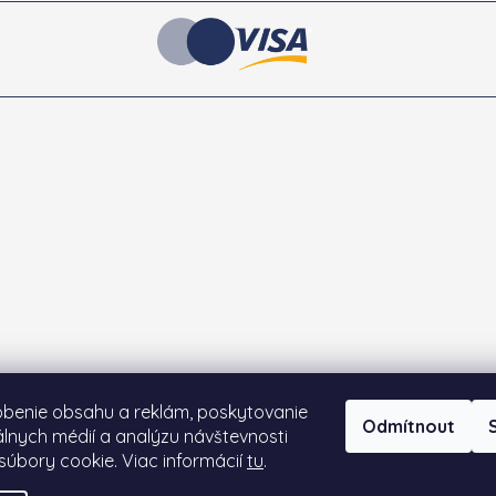
obenie obsahu a reklám, poskytovanie
Odmítnout
iálnych médií a analýzu návštevnosti
úbory cookie. Viac informácií
tu
.