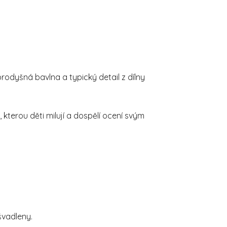
odyšná bavlna a typický detail z dílny
 kterou děti milují a dospělí ocení svým
švadleny.