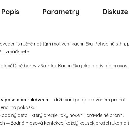
Popis
Parametry
Diskuze
vedení s ručně našitým motivem kachničky. Pohodlný střih, pr
ž ji zmáčknete.
se k většině barev v šatníku. Kachnička jako motiv má hravost,
 v pase a na rukávech
— drží tvar i po opakovaném pranní.
eriál na pokožku.
odolný detail, který přežije roky nošení i pravidelné pranní.
ích — žádná masová konfekce, každý kousek prošel rukama 