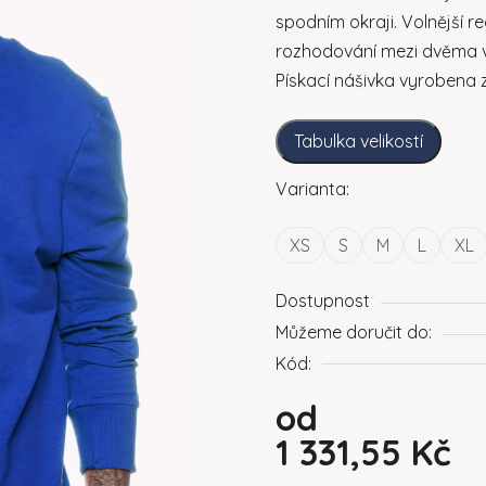
spodním okraji. Volnější reg
rozhodování mezi dvěma ve
Pískací nášivka vyrobena 
Tabulka velikostí
Varianta:
XS
S
M
L
XL
Dostupnost
Můžeme doručit do:
Kód:
od
1 331,55 Kč
Měrná cena: