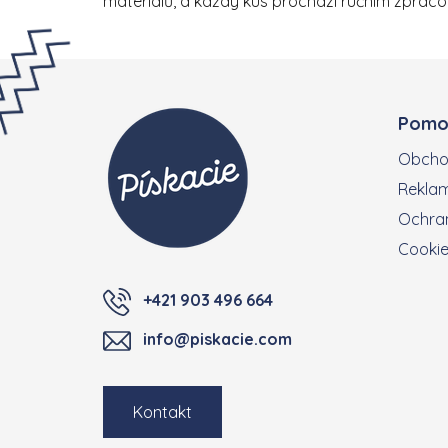
materiálů, a každý kus prochází ručním zpraco
Zápatí
Pomo
Obcho
Reklam
Ochran
Cooki
+421 903 496 664
info@piskacie.com
Kontakt