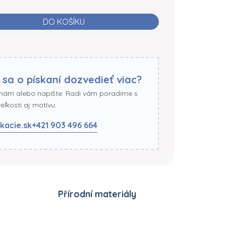
DO KOŠÍKU
 sa o pískaní dozvedieť viac?
 nám alebo napíšte. Radi vám poradíme s
ľkosti aj motívu.
kacie.sk
+421 903 496 664
Přírodní materiály