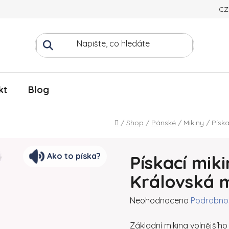
CZ
kt
Blog
Domů
/
Shop
/
Pánské
/
Mikiny
/
Písk
Ako to píska?
Pískací mik
Královská 
Průměrné hodnocení produk
Neohodnoceno
Podrobnos
Základní mikina volnějšíh