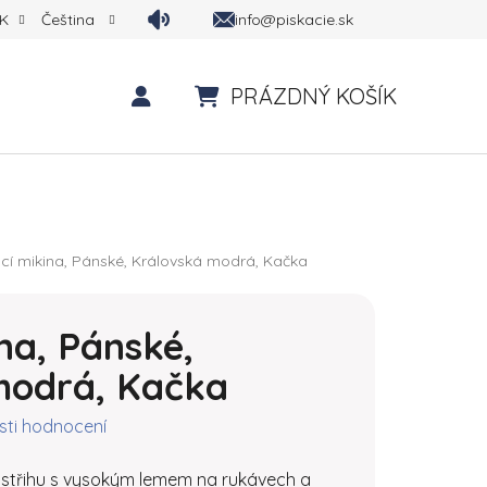
info@piskacie.sk
K
Čeština
PRÁZDNÝ KOŠÍK
NÁKUPNÍ KOŠÍK
ací mikina, Pánské, Královská modrá, Kačka
ina, Pánské,
modrá, Kačka
tu je 0,0 z 5 hvězdiček.
ti hodnocení
o střihu s vysokým lemem na rukávech a