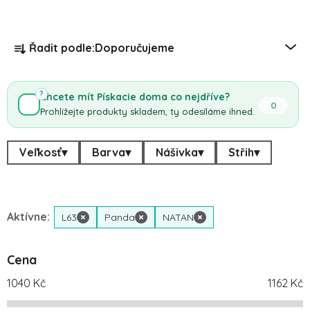
Řazení produktů
Řadit podle:
Doporučujeme
?
Chcete mít Pískacie doma co nejdříve?
0
Prohlížejte produkty skladem, ty odesíláme ihned.
Veľkosť
▾
Barva
▾
Nášivka
▾
Střih
▾
Aktívne:
L63
×
Panda
×
NATAN
×
Cena
1040
Kč
1162
Kč