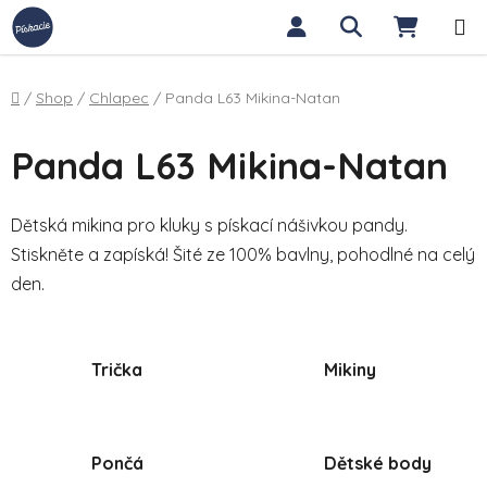
Přejít na obsah
Hledat
NÁKUP
Domů
/
Shop
/
Chlapec
/
Panda L63 Mikina-Natan
Panda L63 Mikina-Natan
Dětská mikina pro kluky s pískací nášivkou pandy.
Stiskněte a zapíská! Šité ze 100% bavlny, pohodlné na celý
den.
Trička
Mikiny
Pončá
Dětské body