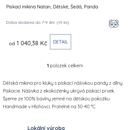
Pískací mikina Natan, Dětské, Šedá, Panda
Doba dodania do 7-9 dní.
(>5 ks)
DETAIL
1 040,38 Kč
od
1
položek celkem
Ovládací prvky výpisu
Dětská mikina pro kluky s pískací nášivkou pandy z dílny
Pískacie. Nášivka z ekokoženky ukrývá pískací prvek.
Šijeme ze 100% bavlny jemné na dětskou pokožku.
Handmade v Hlohovci. Pratelné na 30-40 °C.
Lokální výroba