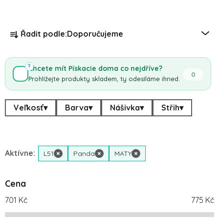
Řazení produktů
Řadit podle:
Doporučujeme
?
Chcete mít Pískacie doma co nejdříve?
0
Prohlížejte produkty skladem, ty odesíláme ihned.
Veľkosť
▾
Barva
▾
Nášivka
▾
Střih
▾
Aktívne:
L51
×
Panda
×
MATY
×
Cena
701
Kč
775
Kč