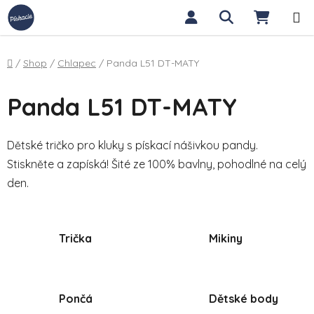
Přejít na obsah
Hledat
NÁKUP
Domů
/
Shop
/
Chlapec
/
Panda L51 DT-MATY
Panda L51 DT-MATY
Dětské tričko pro kluky s pískací nášivkou pandy.
Stiskněte a zapíská! Šité ze 100% bavlny, pohodlné na celý
den.
Trička
Mikiny
Pončá
Dětské body