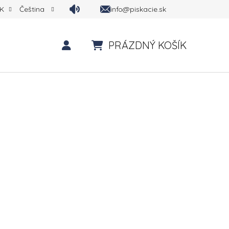
info@piskacie.sk
K
Čeština
PRÁZDNÝ KOŠÍK
NÁKUPNÍ KOŠÍK