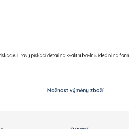
Ovládací prvky výpisu
skacie. Hravý pískací detail na kvalitní bavlně. Ideální na fam
Možnost výměny zboží