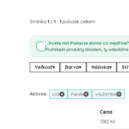
Stránka
1
z
1
-
1
položek celkem
Chcete mít Pískacie doma co nejdříve?
?
Prohlížejte produkty skladem, ty odesíláme
Veľkosť
▾
Barva
▾
Nášivka
▾
Stř
Aktívne:
L02
×
Panda
×
VALENTINA
×
Cena
1382
Kč