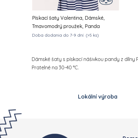
Pískací šaty Valentina, Dámské,
Tmavomodrý proužek, Panda
Doba dodania do 7-9 dní.
(>5 ks)
DETAIL
1 382,88 Kč
od
Dámské šaty s pískací nášivkou pandy z dílny Pí
Pratelné na 30-40 °C.
Lokální výroba
Zápatí