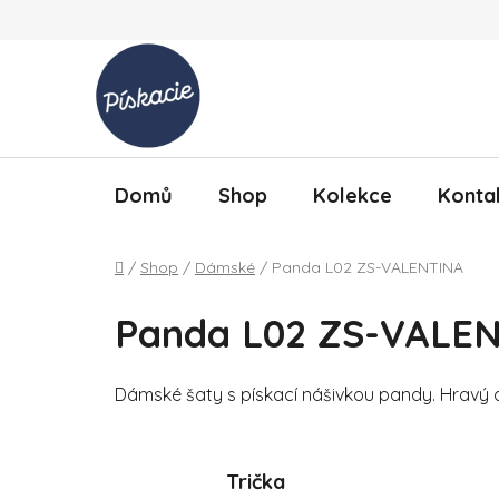
Přejít na obsah
Domů
Shop
Kolekce
Konta
Domů
/
Shop
/
Dámské
/
Panda L02 ZS-VALENTINA
Panda L02 ZS-VALE
Dámské šaty s pískací nášivkou pandy. Hravý det
Trička