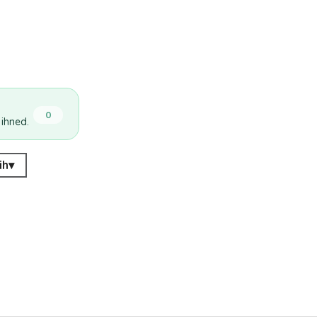
0
 ihned.
ih
▾