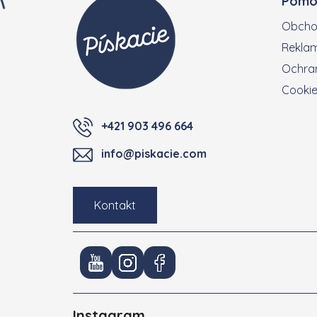
Pomo
Obcho
Reklam
Ochran
Cooki
+421 903 496 664
info@piskacie.com
Kontakt
Instagram