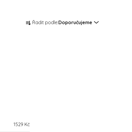
Řazení produktů
Řadit podle:
Doporučujeme
1529
Kč