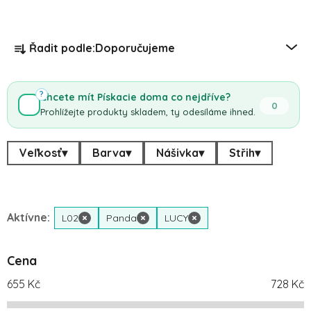
Řazení produktů
Řadit podle:
Doporučujeme
?
Chcete mít Pískacie doma co nejdříve?
0
Prohlížejte produkty skladem, ty odesíláme ihned.
Veľkosť
▾
Barva
▾
Nášivka
▾
Střih
▾
Aktívne:
L02
×
Panda
×
LUCY
×
Cena
655
Kč
728
Kč