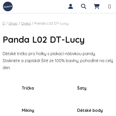
Přejít na obsah
Hledat
NÁKUP
Domů
/
Shop
/
Dívka
/
Panda L02 DT-Lucy
Panda L02 DT-Lucy
Dětské tričko pro holky s pískací nášivkou pandy.
Stiskněte a zapíská! Šité ze 100% bavlny, pohodlné na celý
den.
Trička
Šaty
Mikiny
Dětské body