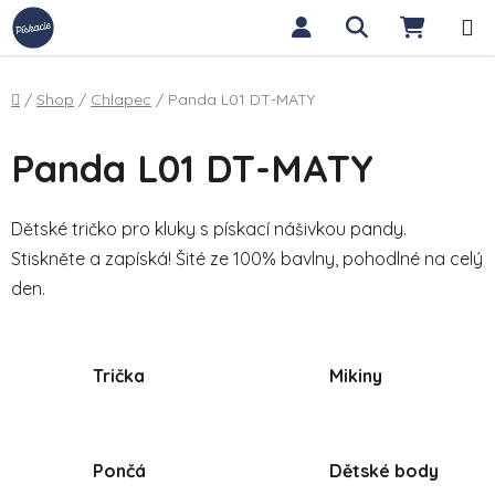
Přejít na obsah
Hledat
NÁKUP
Domů
/
Shop
/
Chlapec
/
Panda L01 DT-MATY
Panda L01 DT-MATY
Dětské tričko pro kluky s pískací nášivkou pandy.
Stiskněte a zapíská! Šité ze 100% bavlny, pohodlné na celý
den.
Trička
Mikiny
Pončá
Dětské body