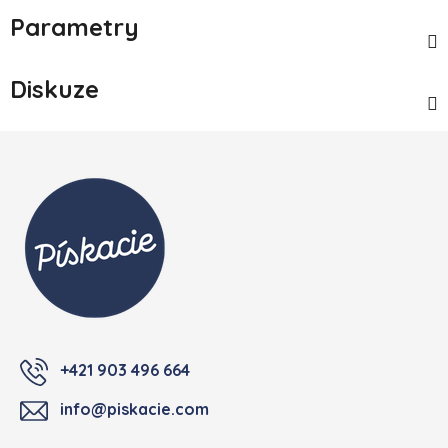
Parametry
Diskuze
Zápatí
+421 903 496 664
info@piskacie.com