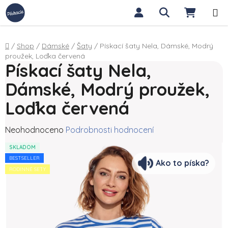
Přejít na obsah
Hledat
NÁKUP
Domů
/
Shop
/
Dámské
/
Šaty
/
Pískací šaty Nela, Dámské, Modrý
proužek, Loďka červená
Pískací šaty Nela,
Dámské, Modrý proužek,
Loďka červená
Průměrné hodnocení produktu je 0,0 z 5 hvězdiček.
Neohodnoceno
Podrobnosti hodnocení
SKLADOM
BESTSELLER
Ako to píska?
RODINNÉ SETY