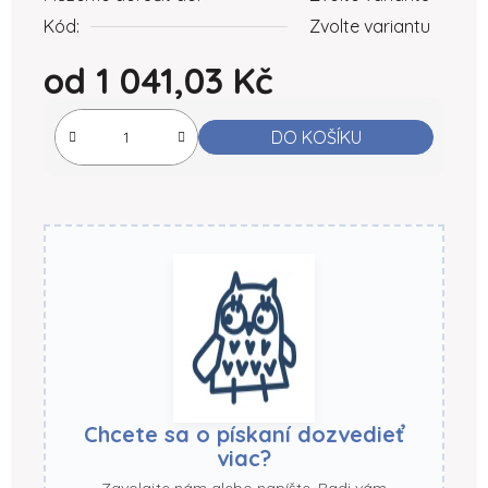
Kód:
Zvolte variantu
od
1 041,03 Kč
Měrná cena:
DO KOŠÍKU
Chcete sa o pískaní dozvedieť
viac?
Zavolajte nám alebo napíšte. Radi vám