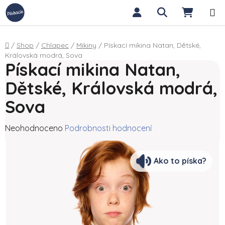
Přejít na obsah
Hledat
NÁKUP
Domů
/
Shop
/
Chlapec
/
Mikiny
/
Pískací mikina Natan, Dětské,
Královská modrá, Sova
Pískací mikina Natan,
Dětské, Královská modrá,
Sova
Průměrné hodnocení produktu je 0,0 z 5 hvězdiček.
Neohodnoceno
Podrobnosti hodnocení
Ako to píska?