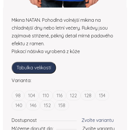
Mikina NATAN. Pohodlná volnější mikina na
chladnější dny nebo letní večery. Rukávy jsou
zajímavě střižené, pěkný detail mírně padavého
efektu z ramen.
Pískací nášivka vyrobená z kůže
Tabulka velikostí
Varianta:
98
104
110
116
122
128
134
140
146
152
158
Dostupnost
Zvolte variantu
Můžeme doručit do:
Zvolte variantu