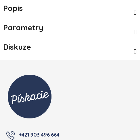
Popis
Parametry
Diskuze
Zápatí
+421 903 496 664