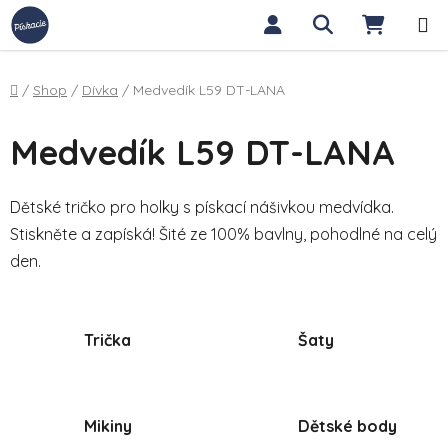
Přejít na obsah
Hledat
NÁKUP
Domů
/
Shop
/
Dívka
/
Medvedík L59 DT-LANA
Medvedík L59 DT-LANA
Dětské tričko pro holky s pískací nášivkou medvídka.
Stiskněte a zapíská! Šité ze 100% bavlny, pohodlné na celý
den.
Trička
Šaty
Mikiny
Dětské body