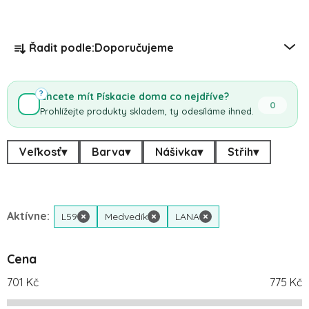
Řazení produktů
Řadit podle:
Doporučujeme
?
Chcete mít Pískacie doma co nejdříve?
0
Prohlížejte produkty skladem, ty odesíláme ihned.
Veľkosť
▾
Barva
▾
Nášivka
▾
Střih
▾
Aktívne:
L59
×
Medvedík
×
LANA
×
Cena
701
Kč
775
Kč