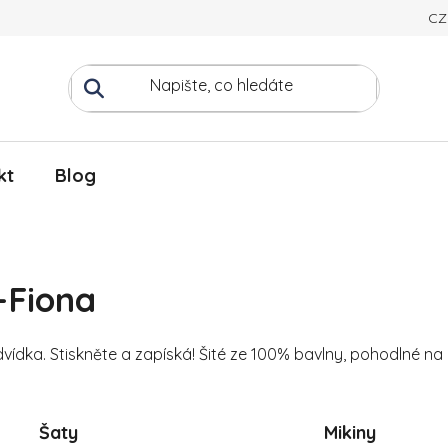
CZ
kt
Blog
-Fiona
vídka. Stiskněte a zapíská! Šité ze 100% bavlny, pohodlné na 
Šaty
Mikiny