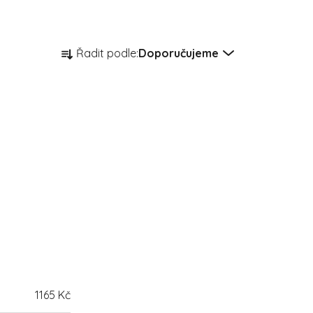
Řazení produktů
Řadit podle:
Doporučujeme
1165
Kč