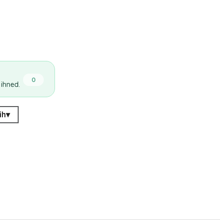
0
 ihned.
ih
▾