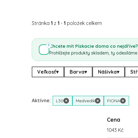
Stránka
1
z
1
-
1
položek celkem
Chcete mít Pískacie doma co nejdříve?
?
Prohlížejte produkty skladem, ty odesíláme
Veľkosť
▾
Barva
▾
Nášivka
▾
Stř
Aktívne:
L30
×
Medvedík
×
FIONA
×
Cena
1043
Kč