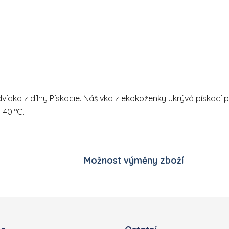
Ovládací prvky výpisu
dvídka z dílny Pískacie. Nášivka z ekokoženky ukrývá pískací
-40 °C.
Možnost výměny zboží