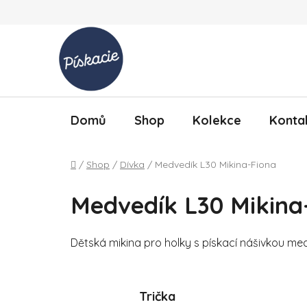
Přejít na obsah
Domů
Shop
Kolekce
Konta
Domů
/
Shop
/
Dívka
/
Medvedík L30 Mikina-Fiona
Medvedík L30 Mikina
Dětská mikina pro holky s pískací nášivkou med
Trička