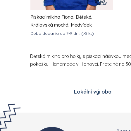
Pískací mikina Fiona, Dětské,
Královská modrá, Medvídek
Doba dodania do 7-9 dní.
(>5 ks)
DETAIL
1 043,22 Kč
od
Dětská mikina pro holky s pískací nášivkou me
pokožku. Handmade v Hlohovci. Pratelné na 30
Lokální výroba
Zápatí