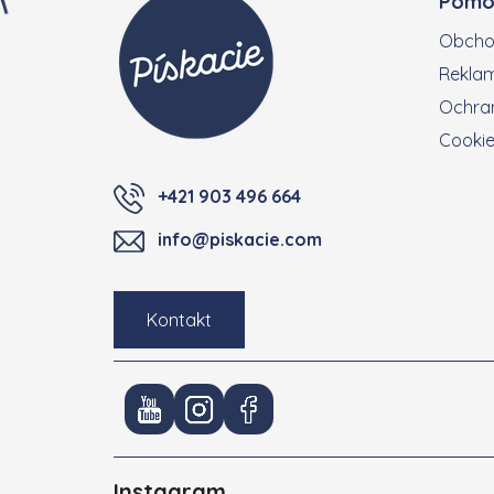
Pomo
Obcho
Reklam
Ochran
Cooki
+421 903 496 664
info@piskacie.com
Kontakt
Instagram