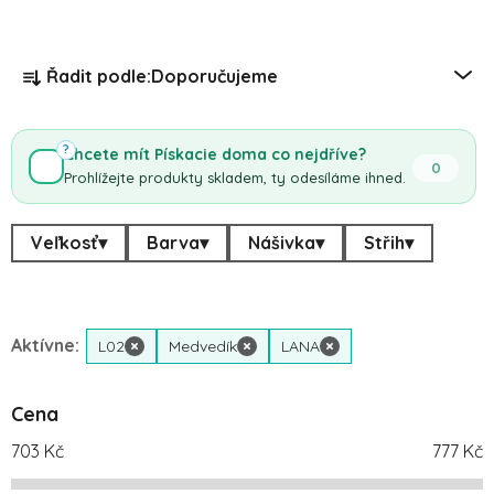
Řazení produktů
Řadit podle:
Doporučujeme
?
Chcete mít Pískacie doma co nejdříve?
0
Prohlížejte produkty skladem, ty odesíláme ihned.
Veľkosť
▾
Barva
▾
Nášivka
▾
Střih
▾
Aktívne:
L02
×
Medvedík
×
LANA
×
Cena
703
Kč
777
Kč