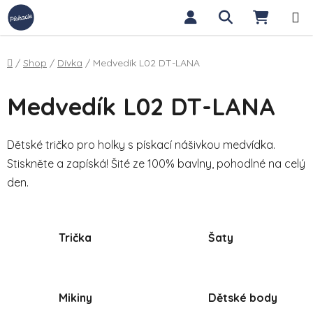
Přejít na obsah
Hledat
NÁKUP
Domů
/
Shop
/
Dívka
/
Medvedík L02 DT-LANA
Medvedík L02 DT-LANA
Dětské tričko pro holky s pískací nášivkou medvídka.
Stiskněte a zapíská! Šité ze 100% bavlny, pohodlné na celý
den.
Trička
Šaty
Mikiny
Dětské body