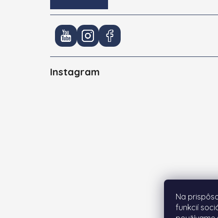
Instagram
Na prispôs
funkcií soc