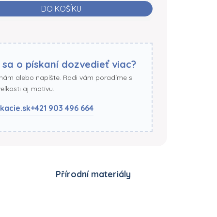
DO KOŠÍKU
 sa o pískaní dozvedieť viac?
 nám alebo napíšte. Radi vám poradíme s
ľkosti aj motívu.
kacie.sk
+421 903 496 664
Přírodní materiály