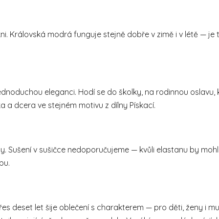
kni. Královská modrá funguje stejně dobře v zimě i v létě — je
jednoduchou eleganci. Hodí se do školky, na rodinnou oslavu, k 
ka a dcera ve stejném motivu z dílny Pískací.
by. Sušení v sušičce nedoporučujeme — kvůli elastanu by mohl
bu.
řes deset let šije oblečení s charakterem — pro děti, ženy i 