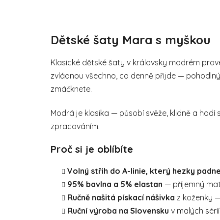
Dětské šaty Mara s myškou
Klasické dětské šaty v královsky modrém proved
zvládnou všechno, co denně přijde — pohodlný st
zmáčknete.
Modrá je klasika — působí svěže, klidně a hodí 
zpracováním.
Proč si je oblíbíte
Volný střih do A-linie, který hezky padn
95% bavlna a 5% elastan
— příjemný mat
Ručně našitá pískací nášivka
z koženky — 
Ruční výroba na Slovensku
v malých séri