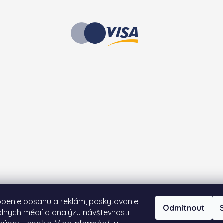
obenie obsahu a reklám, poskytovanie
Odmítnout
iálnych médií a analýzu návštevnosti