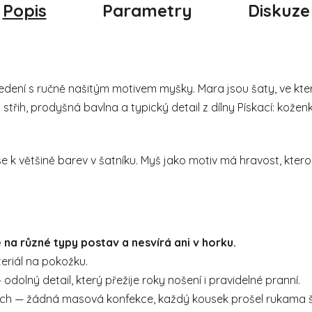
Popis
Parametry
Diskuze
ení s ručně našitým motivem myšky. Mara jsou šaty, ve který
řih, prodyšná bavlna a typický detail z dílny Pískací: koženko
se k většině barev v šatníku. Myš jako motiv má hravost, kter
e na různé typy postav a nesvírá ani v horku.
eriál na pokožku.
odolný detail, který přežije roky nošení i pravidelné pranní.
ích — žádná masová konfekce, každý kousek prošel rukama 