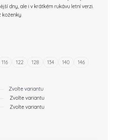
í dny, ale i v krátkém rukávu letní verzi.
z koženky
116
122
128
134
140
146
Zvolte variantu
Zvolte variantu
Zvolte variantu
č