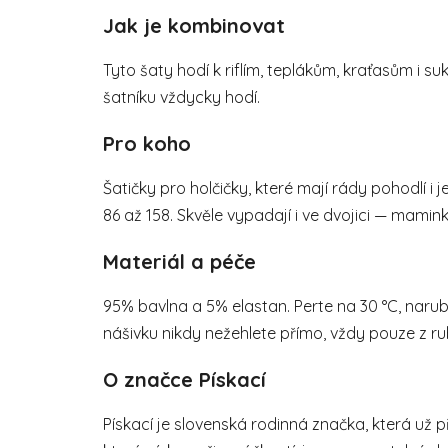
Jak je kombinovat
Tyto šaty hodí k riflím, teplákům, kraťasům i su
šatníku vždycky hodí.
Pro koho
Šatičky pro holčičky, které mají rády pohodlí i 
86 až 158. Skvěle vypadají i ve dvojici — mamin
Materiál a péče
95% bavlna a 5% elastan. Perte na 30 °C, naru
nášivku nikdy nežehlete přímo, vždy pouze z ru
O značce Pískací
Pískací je slovenská rodinná značka, která už p