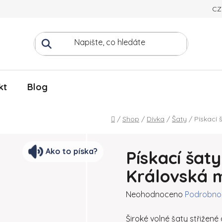
CZ
kt
Blog
Domů
/
Shop
/
Dívka
/
Šaty
/
Pískací 
Ako to píska?
Pískací šat
Královská 
Průměrné hodnocení produk
Neohodnoceno
Podrobnos
Široké volné šaty střižené 