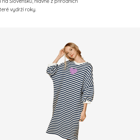
 na Slovensku, hlavně z přírodních
eré vydrží roky.