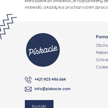
která pískne při zmáčknutí, je rozpoznatelný de
materiálů, a každý kus prochází ručním zpraco
Zápatí
Pomo
Obcho
Reklam
Ochran
Cooki
+421 903 496 664
info@piskacie.com
Kontakt