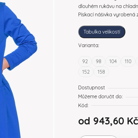
dlouhém rukávu na chladnějš
Pískací nášivka vyrobená 
Tabulka velikostí
Varianta:
92
98
104
110
152
158
Dostupnost
Můžeme doručit do:
Kód:
od
943,60 K
Měrná cena: