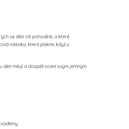
ch se děti cítí pohodlně, a které
vá nášivka, která pískne, když ji
ou děti milují a dospělí ocení svým jemným
švadleny.