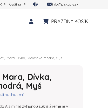
info@piskacie.sk
K
Čeština
PRÁZDNÝ KOŠÍK
NÁKUPNÍ KOŠÍK
šaty Mara, Dívka, Královská modrá, Myš
y Mara, Dívka,
modrá, Myš
tu je 0,0 z 5 hvězdiček.
ti hodnocení
do A s mírně zvlněnou sukní. Šijeme je v