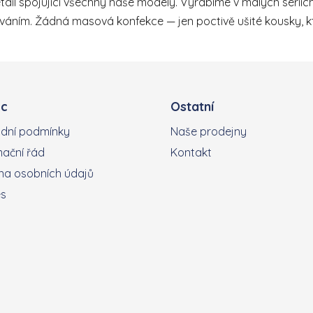
tail spojující všechny naše modely. Vyrábíme v malých sériích
váním. Žádná masová konfekce — jen poctivě ušité kousky, kt
c
Ostatní
dní podmínky
Naše prodejny
ační řád
Kontakt
a osobních údajů
es