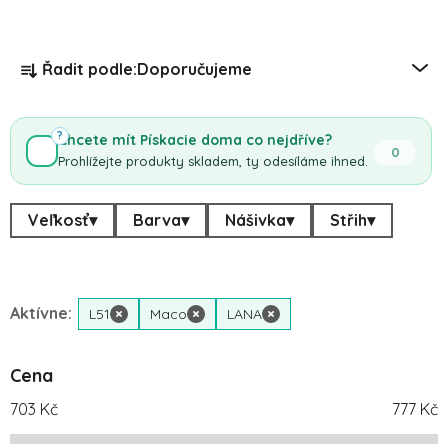
Řazení produktů
Řadit podle:
Doporučujeme
?
Chcete mít Pískacie doma co nejdříve?
0
Prohlížejte produkty skladem, ty odesíláme ihned.
Veľkosť
▾
Barva
▾
Nášivka
▾
Střih
▾
Aktívne:
L51
×
Maco
×
LANA
×
Cena
703
Kč
777
Kč