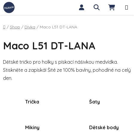
Přejít na obsah
Hledat
NÁKUP
Domů
/
Shop
/
Dívka
/
Maco L51 DT-LANA
Maco L51 DT-LANA
Dětské tričko pro holky s pískací nášivkou medvídka.
Stiskněte a zapíská! Šité ze 100% bavlny, pohodlné na celý
den.
Trička
Šaty
Mikiny
Dětské body