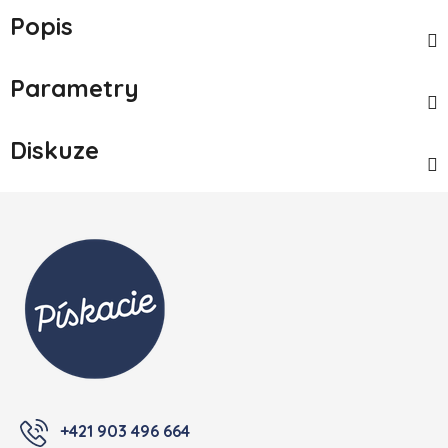
Popis
Parametry
Diskuze
Zápatí
+421 903 496 664