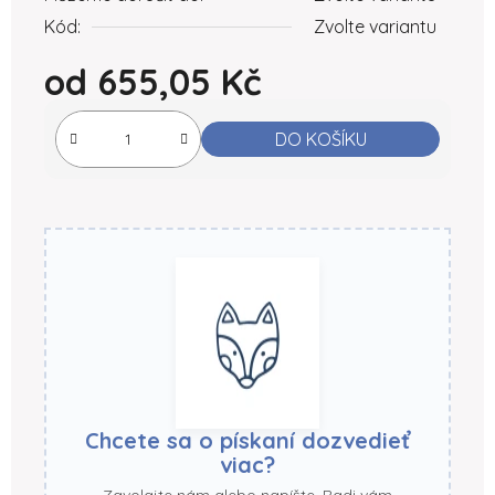
Kód:
Zvolte variantu
od
655,05 Kč
Měrná cena:
DO KOŠÍKU
Chcete sa o pískaní dozvedieť
viac?
Zavolajte nám alebo napíšte. Radi vám