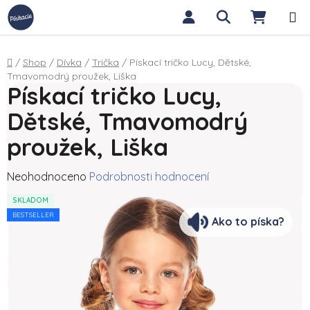
Přejít na obsah
Hledat
NÁKUP
Domů
/
Shop
/
Dívka
/
Trička
/
Pískací tričko Lucy, Dětské,
Tmavomodrý proužek, Liška
Pískací tričko Lucy,
Dětské, Tmavomodrý
proužek, Liška
Průměrné hodnocení produktu je 0,0 z 5 hvězdiček.
Neohodnoceno
Podrobnosti hodnocení
SKLADOM
BESTSELLER
Ako to píska?