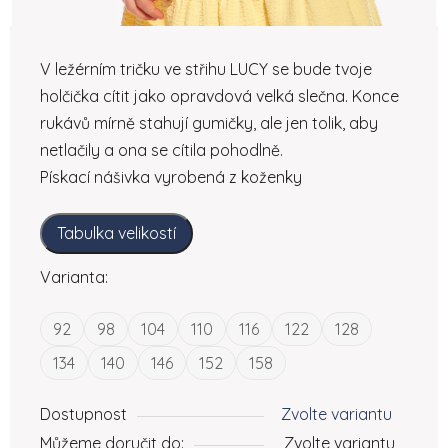
V ležérním tričku ve střihu LUCY se bude tvoje
holčička cítit jako opravdová velká slečna. Konce
rukávů mírně stahují gumičky, ale jen tolik, aby
netlačily a ona se cítila pohodlně.
Pískací nášivka vyrobená z koženky
Tabulka velikostí
Varianta:
92
98
104
110
116
122
128
134
140
146
152
158
Dostupnost
Zvolte variantu
Můžeme doručit do:
Zvolte variantu