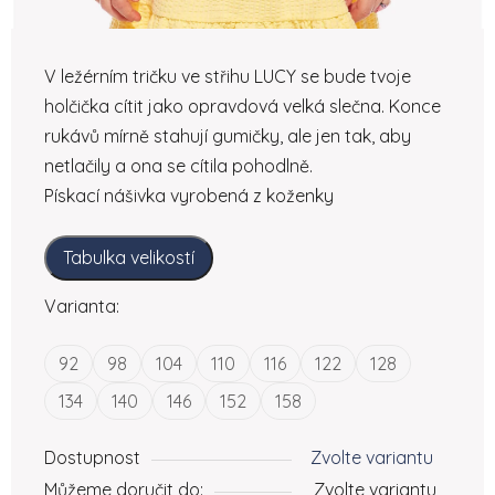
V ležérním tričku ve střihu LUCY se bude tvoje
holčička cítit jako opravdová velká slečna. Konce
rukávů mírně stahují gumičky, ale jen tak, aby
netlačily a ona se cítila pohodlně.
Pískací nášivka vyrobená z koženky
Tabulka velikostí
Varianta:
92
98
104
110
116
122
128
134
140
146
152
158
Dostupnost
Zvolte variantu
Můžeme doručit do:
Zvolte variantu