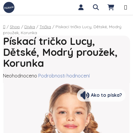
Přejít na obsah
Hledat
NÁKUP
Domů
/
Shop
/
Dívka
/
Trička
/
Pískací tričko Lucy, Dětské, Modrý
proužek, Korunka
Pískací tričko Lucy,
Dětské, Modrý proužek,
Korunka
Průměrné hodnocení produktu je 0,0 z 5 hvězdiček.
Neohodnoceno
Podrobnosti hodnocení
Ako to píska?