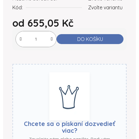
Kód:
Zvolte variantu
od
655,05 Kč
Měrná cena:
DO KOŠÍKU
Chcete sa o pískaní dozvedieť
viac?
Zavolajte nám alebo napíšte. Radi vám