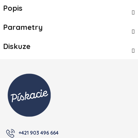
Popis
Parametry
Diskuze
Zápatí
+421 903 496 664