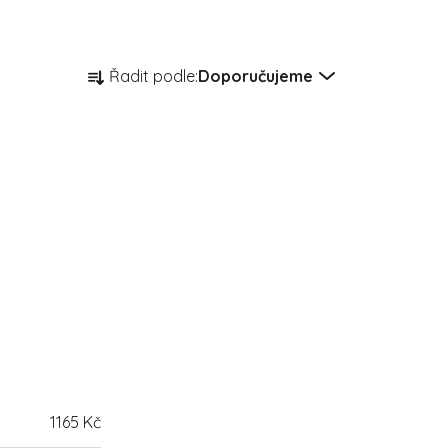
Řazení produktů
Řadit podle:
Doporučujeme
1165
Kč