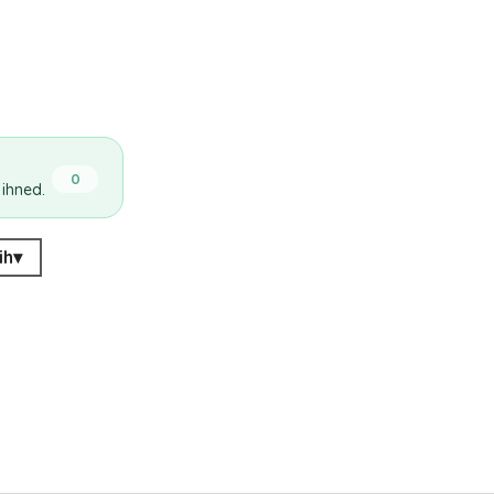
0
 ihned.
ih
▾