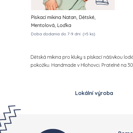
Pískací mikina Natan, Dětské,
Mentolová, Loďka
Doba dodania do 7-9 dní.
(>5 ks)
DETAIL
1 043,22 Kč
od
Dětská mikina pro kluky s pískací nášivkou lod
pokožku. Handmade v Hlohovci. Pratelné na 30
Lokální výroba
Zápatí