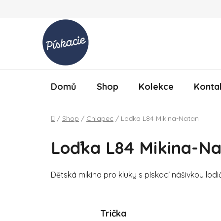
Přejít na obsah
Domů
Shop
Kolekce
Konta
Domů
/
Shop
/
Chlapec
/
Loďka L84 Mikina-Natan
Loďka L84 Mikina-N
Dětská mikina pro kluky s pískací nášivkou lodi
Trička