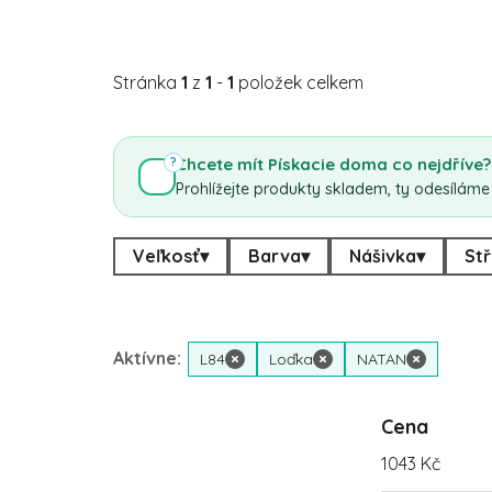
Stránka
1
z
1
-
1
položek celkem
Chcete mít Pískacie doma co nejdříve?
?
Prohlížejte produkty skladem, ty odesíláme
Veľkosť
▾
Barva
▾
Nášivka
▾
Stř
Aktívne:
L84
×
Loďka
×
NATAN
×
Cena
1043
Kč