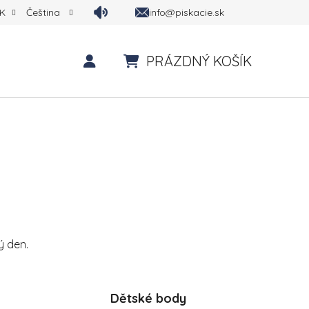
info@piskacie.sk
K
Čeština
PRÁZDNÝ KOŠÍK
NÁKUPNÍ KOŠÍK
ý den.
Dětské body