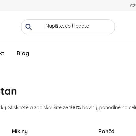
CZ
kt
Blog
atan
čky. Stiskněte a zapíská! Šité ze 100% bavlny, pohodlné na cel
Mikiny
Pončá