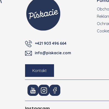
Pomo
Obcho
Reklam
Ochran
Cooki
+421 903 496 664
info@piskacie.com
Kontakt
Instagram