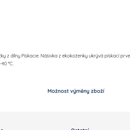
Ovládací prvky výpisu
ičky z dílny Pískacie. Nášivka z ekokoženky ukrývá pískací pr
-40 °C.
Možnost výměny zboží