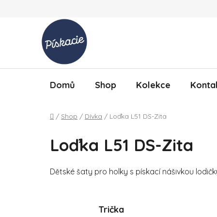
Přejít na obsah
Domů
Shop
Kolekce
Konta
Domů
/
Shop
/
Dívka
/
Loďka L51 DS-Zita
Loďka L51 DS-Zita
Dětské šaty pro holky s pískací nášivkou lodičk
Trička