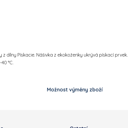
Ovládací prvky výpisu
ky z dílny Pískacie. Nášivka z ekokoženky ukrývá pískací prv
-40 °C.
Možnost výměny zboží