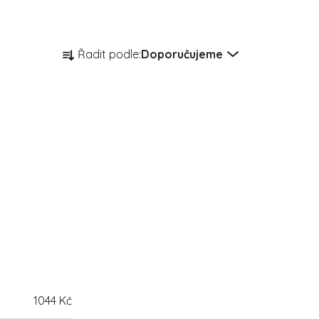
Řazení produktů
Řadit podle:
Doporučujeme
1044
Kč