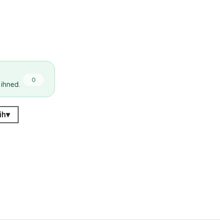
0
 ihned.
ih
▾