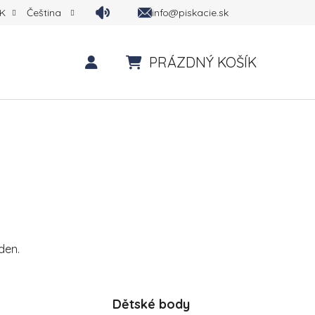
info@piskacie.sk
K
Čeština
PRÁZDNÝ KOŠÍK
NÁKUPNÍ KOŠÍK
den.
Dětské body