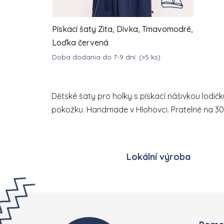
Pískací šaty Zita, Dívka, Tmavomodré,
Loďka červená
Doba dodania do 7-9 dní.
(>5 ks)
DETAIL
946,18 Kč
od
Dětské šaty pro holky s pískací nášivkou lodič
pokožku. Handmade v Hlohovci. Pratelné na 30
Lokální výroba
Zápatí