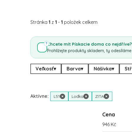
Stránka
1
z
1
-
1
položek celkem
Chcete mít Pískacie doma co nejdříve?
?
Prohlížejte produkty skladem, ty odesíláme
Veľkosť
▾
Barva
▾
Nášivka
▾
Stř
Aktívne:
L51
×
Loďka
×
ZITA
×
Cena
946
Kč