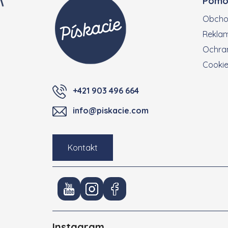
Pomo
Obcho
Reklam
Ochran
Cooki
+421 903 496 664
info@piskacie.com
Kontakt
Instagram