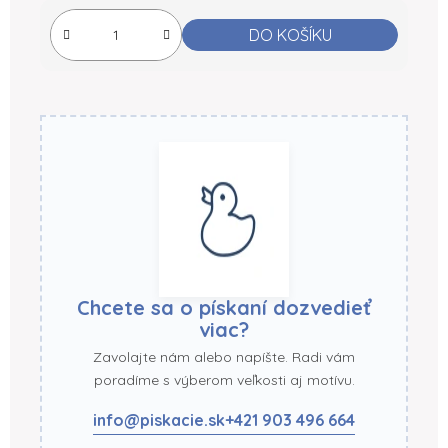
Měrná cena:
DO KOŠÍKU
Chcete sa o pískaní dozvedieť
viac?
Zavolajte nám alebo napíšte. Radi vám
poradíme s výberom veľkosti aj motívu.
info@piskacie.sk
+421 903 496 664