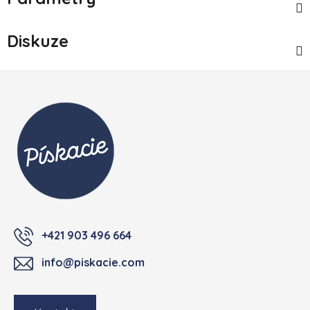
Diskuze
Zápatí
+421 903 496 664
info@piskacie.com