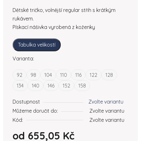
Dětské tričko, volnější regular střih s krátkým
rukávem.
Pískací nášivka vyrobená z koženky
Tabulka velikostí
Varianta:
92
98
104
110
116
122
128
134
140
146
152
158
Dostupnost
Zvolte variantu
Můžeme doručit do:
Zvolte variantu
Kód:
Zvolte variantu
od
655,05 Kč