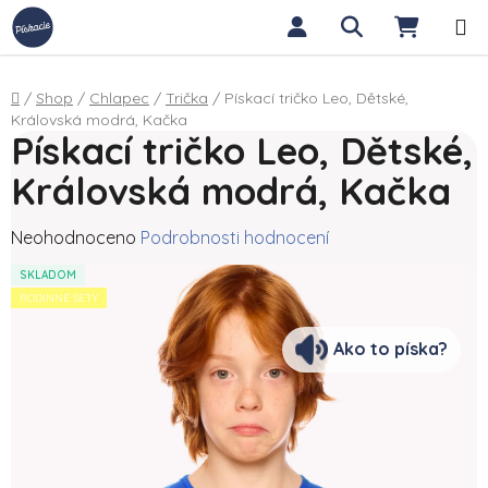
Přejít na obsah
Hledat
NÁKUP
Domů
/
Shop
/
Chlapec
/
Trička
/
Pískací tričko Leo, Dětské,
Královská modrá, Kačka
Pískací tričko Leo, Dětské,
Královská modrá, Kačka
Průměrné hodnocení produktu je 0,0 z 5 hvězdiček.
Neohodnoceno
Podrobnosti hodnocení
SKLADOM
RODINNÉ SETY
Ako to píska?