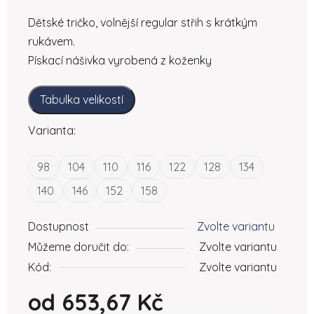
Dětské tričko, volnější regular střih s krátkým
rukávem.
Pískací nášivka vyrobená z koženky
Tabulka velikostí
Varianta:
98
104
110
116
122
128
134
140
146
152
158
Dostupnost
Zvolte variantu
Můžeme doručit do:
Zvolte variantu
Kód:
Zvolte variantu
od
653,67 Kč