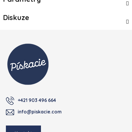
Diskuze
Zápatí
+421 903 496 664
info@piskacie.com