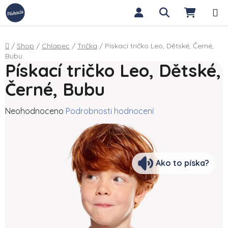
Přejít na obsah
Hledat
NÁKUP
Domů
/
Shop
/
Chlapec
/
Trička
/
Pískací tričko Leo, Dětské, Černé,
Bubu
Pískací tričko Leo, Dětské,
Černé, Bubu
Průměrné hodnocení produktu je 0,0 z 5 hvězdiček.
Neohodnoceno
Podrobnosti hodnocení
Ako to píska?