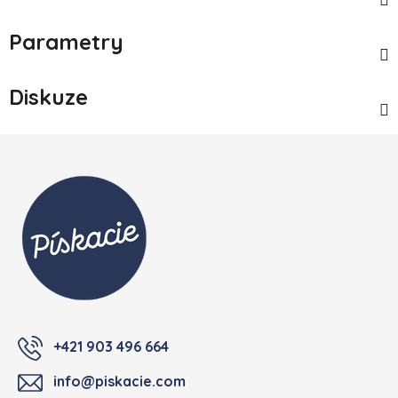
Parametry
Diskuze
Zápatí
+421 903 496 664
info@piskacie.com