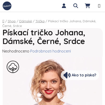
Přejít na obsah
Hledat
NÁKUP
Domů
/
Shop
/
Dámské
/
Trička
/
Pískací tričko Johana, Dámské,
Černé, Srdce
Pískací tričko Johana,
Dámské, Černé, Srdce
Průměrné hodnocení produktu je 0,0 z 5 hvězdiček.
Neohodnoceno
Podrobnosti hodnocení
Ako to píska?