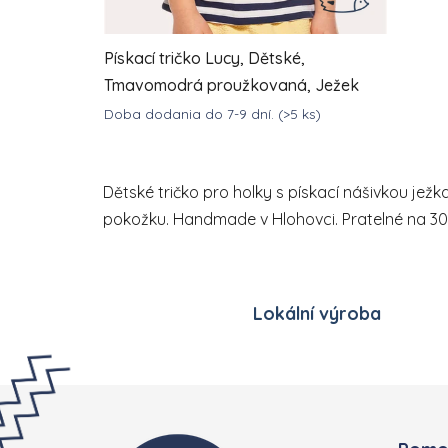
Pískací tričko Lucy, Dětské,
Tmavomodrá proužkovaná, Ježek
Doba dodania do 7-9 dní.
(>5 ks)
DETAIL
655,05 Kč
od
Dětské tričko pro holky s pískací nášivkou jež
pokožku. Handmade v Hlohovci. Pratelné na 30
Lokální výroba
Zápatí