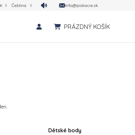
info@piskacie.sk
K
Čeština
PRÁZDNÝ KOŠÍK
NÁKUPNÍ KOŠÍK
den.
Dětské body