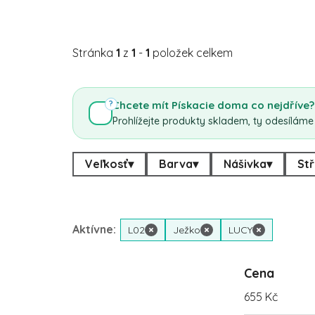
Stránka
1
z
1
-
1
položek celkem
Chcete mít Pískacie doma co nejdříve?
?
Prohlížejte produkty skladem, ty odesíláme
Veľkosť
▾
Barva
▾
Nášivka
▾
Stř
Aktívne:
L02
×
Ježko
×
LUCY
×
Cena
655
Kč