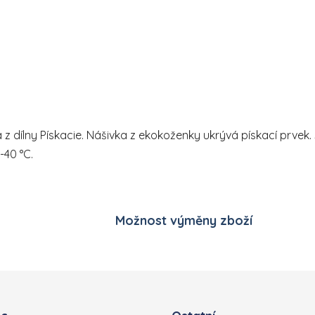
Ovládací prvky výpisu
ka z dílny Pískacie. Nášivka z ekokoženky ukrývá pískací prve
-40 °C.
Možnost výměny zboží