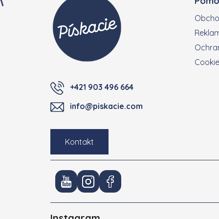
Pomo
Obcho
Reklam
Ochran
Cooki
+421 903 496 664
info@piskacie.com
Kontakt
Instagram