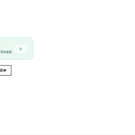
0
 ihned.
ih
▾