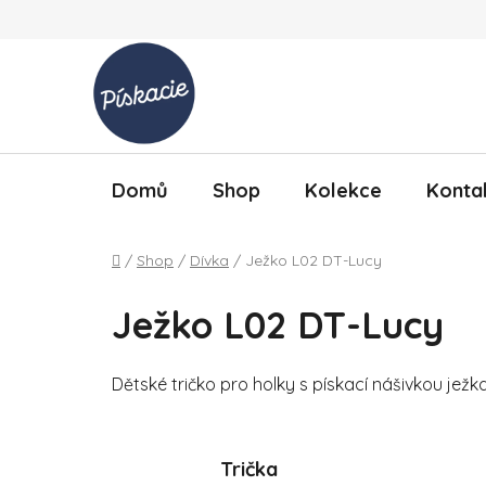
Přejít na obsah
Domů
Shop
Kolekce
Konta
Domů
/
Shop
/
Dívka
/
Ježko L02 DT-Lucy
Ježko L02 DT-Lucy
Dětské tričko pro holky s pískací nášivkou ježk
Trička