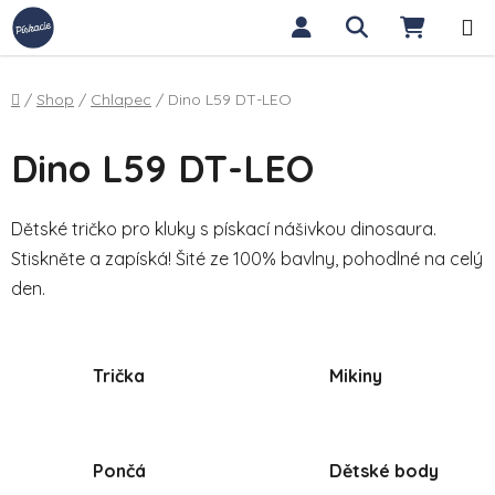
Přejít na obsah
Hledat
NÁKUP
Domů
/
Shop
/
Chlapec
/
Dino L59 DT-LEO
Dino L59 DT-LEO
Dětské tričko pro kluky s pískací nášivkou dinosaura.
Stiskněte a zapíská! Šité ze 100% bavlny, pohodlné na celý
den.
Trička
Mikiny
Pončá
Dětské body