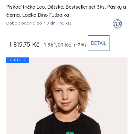
Pískací tričko Leo, Dětské, Bestseller set 3ks, Pásiky a
čierna, Loďka Dino Futbalka
Doba dodania do 7-9 dní.
(>5 ks)
DETAIL
1 815,75 Kč
1 961,01 Kč
(–7 %)
BESTSELLER