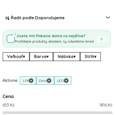
Řazení produktů
Řadit podle:
Doporučujeme
?
Chcete mít Pískacie doma co nejdříve?
0
Prohlížejte produkty skladem, ty odesíláme ihned.
Veľkosť
▾
Barva
▾
Nášivka
▾
Střih
▾
Aktívne:
L59
×
Dino
×
LEO
×
Cena
653
Kč
1816
Kč