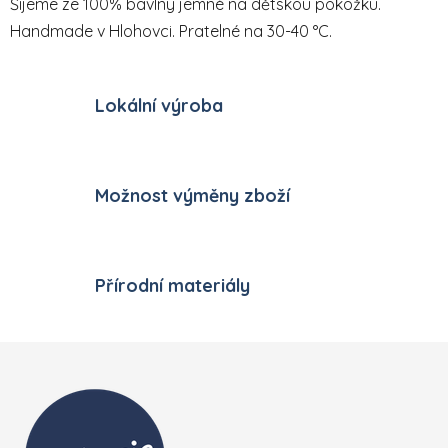
Šijeme ze 100% bavlny jemné na dětskou pokožku.
Handmade v Hlohovci. Pratelné na 30-40 °C.
Lokální výroba
Možnost výměny zboží
Přírodní materiály
Zápatí