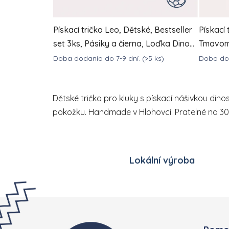
Pískací tričko Leo, Dětské, Bestseller
Pískací 
set 3ks, Pásiky a čierna, Loďka Dino
Tmavom
Futbalka
Doba dodania do 7-9 dní.
(>5 ks)
Doba dod
DETAIL
1 815,75 Kč
65
1 961,01 Kč
od
(–7 %)
Dětské tričko pro kluky s pískací nášivkou din
pokožku. Handmade v Hlohovci. Pratelné na 30
Lokální výroba
Zápatí