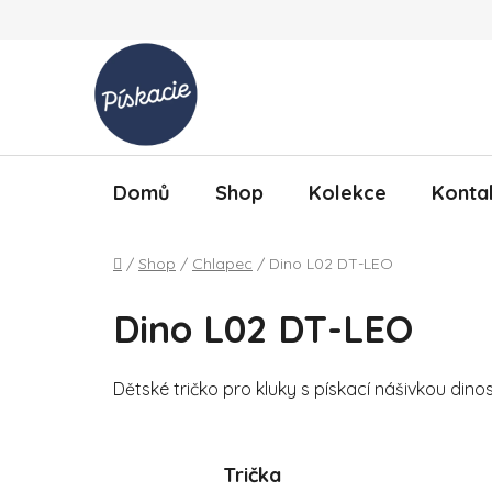
Přejít na obsah
Domů
Shop
Kolekce
Konta
Domů
/
Shop
/
Chlapec
/
Dino L02 DT-LEO
Dino L02 DT-LEO
Dětské tričko pro kluky s pískací nášivkou dino
Trička