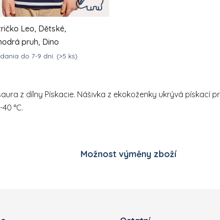
tričko Leo, Dětské,
odrá pruh, Dino
ania do 7-9 dní.
(>5 ks)
Ovládací prvky výpisu
DETAIL
3,67 Kč
osaura z dílny Pískacie. Nášivka z ekokoženky ukrývá pískací
-40 °C.
Možnost výměny zboží