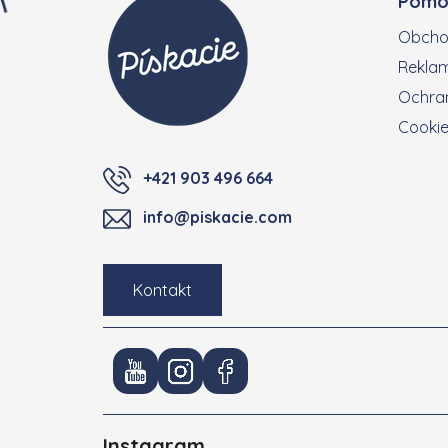
Pomo
Obcho
Reklam
Ochran
Cooki
+421 903 496 664
info@piskacie.com
Kontakt
Instagram