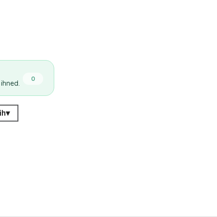
0
 ihned.
ih
▾