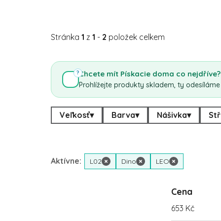
Stránka
1
z
1
-
2
položek celkem
Chcete mít Pískacie doma co nejdříve?
?
Prohlížejte produkty skladem, ty odesíláme
Veľkosť
▾
Barva
▾
Nášivka
▾
Stř
Aktívne:
L02
×
Dino
×
LEO
×
Cena
653
Kč