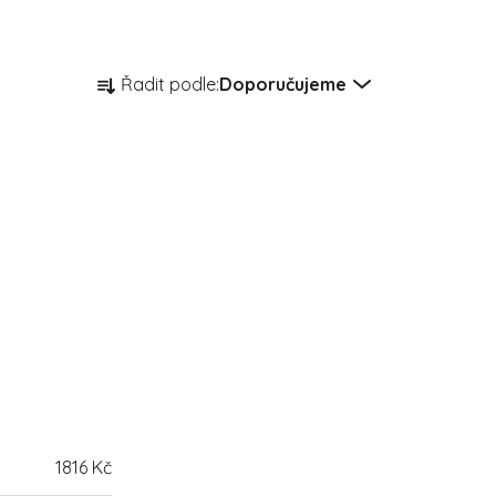
Řazení produktů
Řadit podle:
Doporučujeme
1816
Kč