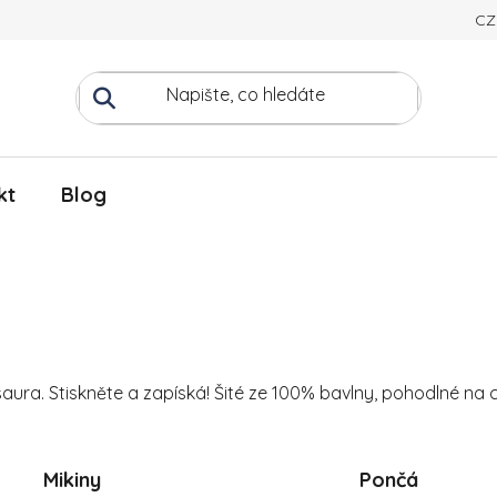
CZ
kt
Blog
saura. Stiskněte a zapíská! Šité ze 100% bavlny, pohodlné na c
Mikiny
Pončá