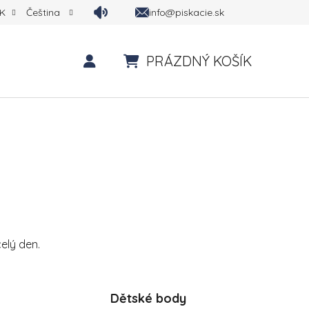
info@piskacie.sk
K
Čeština
PRÁZDNÝ KOŠÍK
NÁKUPNÍ KOŠÍK
elý den.
Dětské body