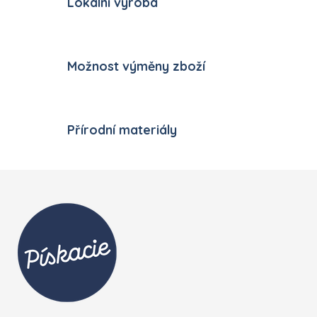
Lokální výroba
Možnost výměny zboží
Přírodní materiály
Zápatí