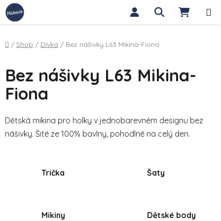
Přejít na obsah
Hledat
NÁKUP
Domů
/
Shop
/
Dívka
/
Bez nášivky L63 Mikina-Fiona
Bez nášivky L63 Mikina-
Fiona
Dětská mikina pro holky v jednobarevném designu bez
nášivky. Šité ze 100% bavlny, pohodlné na celý den.
Trička
Šaty
Mikiny
Dětské body