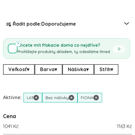
Řazení produktů
Řadit podle:
Doporučujeme
?
Chcete mít Pískacie doma co nejdříve?
0
Prohlížejte produkty skladem, ty odesíláme ihned.
Veľkosť
▾
Barva
▾
Nášivka
▾
Střih
▾
Aktívne:
L63
×
Bez nášivky
×
FIONA
×
Cena
1041
Kč
1163
Kč