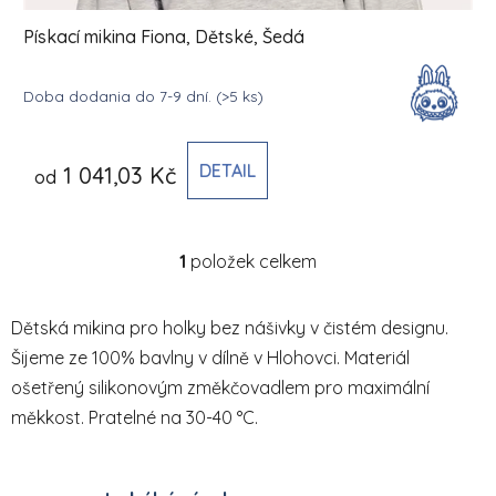
Pískací mikina Fiona, Dětské, Šedá
Doba dodania do 7-9 dní.
(>5 ks)
DETAIL
1 041,03 Kč
od
1
položek celkem
Ovládací prvky výpisu
Dětská mikina pro holky bez nášivky v čistém designu.
Šijeme ze 100% bavlny v dílně v Hlohovci. Materiál
ošetřený silikonovým změkčovadlem pro maximální
měkkost. Pratelné na 30-40 °C.