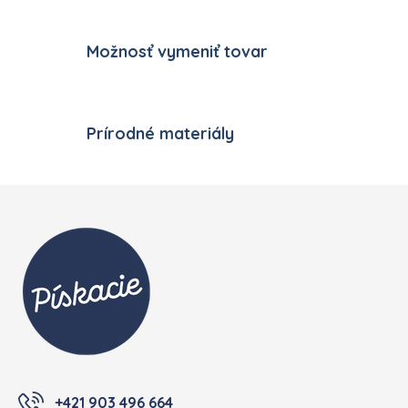
Možnosť vymeniť tovar
Prírodné materiály
Zápätie
+421 903 496 664