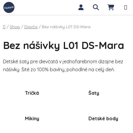
Prejsť na obsah
Hľadať
NÁKUP
Domov
/
Shop
/
Dievča
/
Bez nášivky L01 DS-Mara
Bez nášivky L01 DS-Mara
Detské šaty pre dievčatá v jednofarebnom dizajne bez
nášivky. Šité zo 100% bavlny, pohodlné na celý deň.
Tričká
Šaty
Mikiny
Detské body