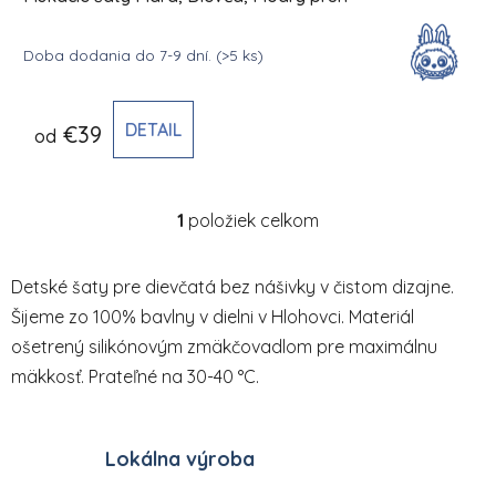
Doba dodania do 7-9 dní.
(>5 ks)
DETAIL
€39
od
1
položiek celkom
Ovládacie prvky výpisu
Detské šaty pre dievčatá bez nášivky v čistom dizajne.
Šijeme zo 100% bavlny v dielni v Hlohovci. Materiál
ošetrený silikónovým zmäkčovadlom pre maximálnu
mäkkosť. Prateľné na 30-40 °C.
Lokálna výroba