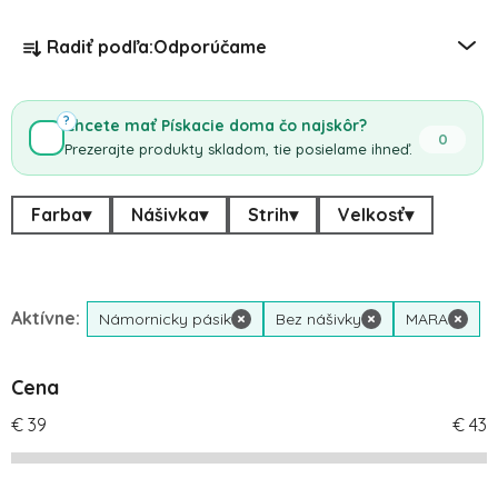
Radenie produktov
Radiť podľa:
Odporúčame
?
Chcete mať Pískacie doma čo najskôr?
0
Prezerajte produkty skladom, tie posielame ihneď.
Farba
▾
Nášivka
▾
Strih
▾
Velkosť
▾
Aktívne:
Námornicky pásik
×
Bez nášivky
×
MARA
×
Cena
€
39
€
43