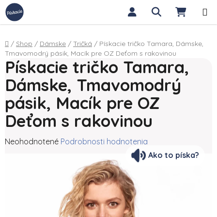
Prejsť na obsah
Hľadať
NÁKUP
Domov
/
Shop
/
Dámske
/
Tričká
/
Pískacie tričko Tamara, Dámske,
Tmavomodrý pásik, Macík pre OZ Deťom s rakovinou
Pískacie tričko Tamara,
Dámske, Tmavomodrý
pásik, Macík pre OZ
Deťom s rakovinou
Priemerné hodnotenie produktu je 0,0 z 5 hviezdičiek.
Neohodnotené
Podrobnosti hodnotenia
Ako to píska?