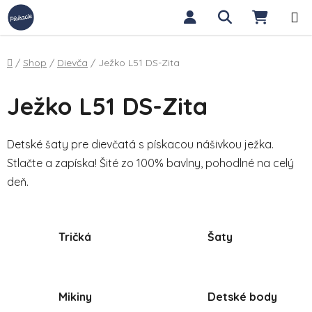
Prejsť na obsah
Hľadať
NÁKUP
Domov
/
Shop
/
Dievča
/
Ježko L51 DS-Zita
Ježko L51 DS-Zita
Detské šaty pre dievčatá s pískacou nášivkou ježka.
Stlačte a zapíska! Šité zo 100% bavlny, pohodlné na celý
deň.
Tričká
Šaty
Mikiny
Detské body