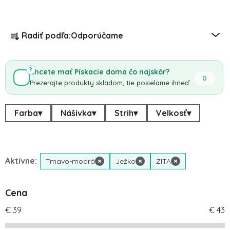
Radenie produktov
Radiť podľa:
Odporúčame
?
Chcete mať Pískacie doma čo najskôr?
0
Prezerajte produkty skladom, tie posielame ihneď.
Farba
▾
Nášivka
▾
Strih
▾
Velkosť
▾
Aktívne:
Tmavo-modrá
×
Ježko
×
ZITA
×
Cena
€
39
€
43