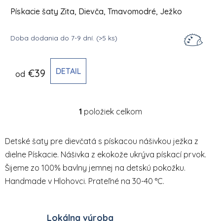
Pískacie šaty Zita, Dievča, Tmavomodré, Ježko
Doba dodania do 7-9 dní.
(>5 ks)
DETAIL
€39
od
1
položiek celkom
Ovládacie prvky výpisu
Detské šaty pre dievčatá s pískacou nášivkou ježka z
dielne Pískacie. Nášivka z ekokože ukrýva pískací prvok.
Šijeme zo 100% bavlny jemnej na detskú pokožku.
Handmade v Hlohovci. Prateľné na 30-40 °C.
Lokálna výroba